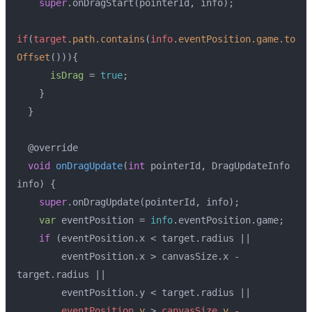
super
.onDragStart(pointerId, info);
if
(
target
.path
.contains
(
info
.eventPosition
.game
.to
Offset
())){
isDrag
 = 
true
;
    }
  }
  @override
void
onDragUpdate
(
int
 pointerId, DragUpdateInfo 
info)
{
super
.onDragUpdate(pointerId, info);
var
 eventPosition = 
info
.eventPosition.game;
if
 (eventPosition.x < target.radius ||
        eventPosition.x > canvasSize.x - 
target.radius ||
        eventPosition.y < target.radius ||
eventPosition
.y
 > 
canvasSize
.y
-