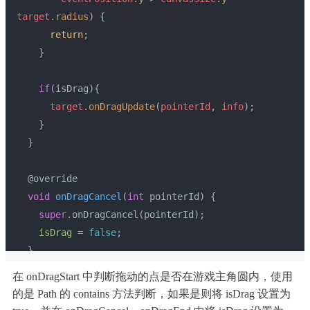
target
.radius
) {
return
;
    }
if
(isDrag){
target
.onDragUpdate
(
pointerId
, 
info
);
    }
  }
  @override
void
onDragCancel
(
int
 pointerId)
{
super
.onDragCancel(pointerId);
isDrag
 = 
false
;
  }
在 onDragStart 中判断拖动的点是否在游戏主角圆内，使用
  @override
的是 Path 的 contains 方法判断，如果是则将 isDrag 设置为
void
onDragEnd
(
int
 pointerId, DragEndInfo info)