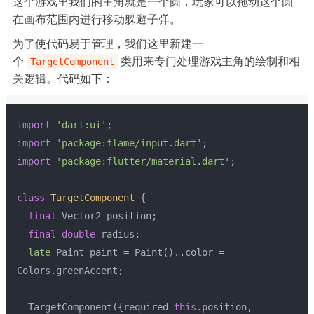
这个游戏里我们的主角就是一个圆，玩家可以拖动这个圆
在画布范围内进行移动躲避子弹。
为了使代码易于管理，我们这里新建一
个
类用来专门处理游戏主角的绘制和相
TargetComponent
关逻辑。代码如下：
import
'dart:ui'
;
import
'package:flame/input.dart'
;
import
'package:flutter/material.dart'
;
class
TargetComponent
 {
final
 Vector2 position;
final
double
 radius;
late
 Paint paint = Paint()..color = 
Colors.greenAccent;
  TargetComponent({required 
this
.position, 