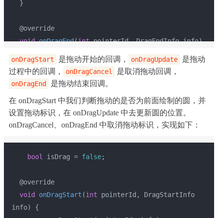
  }
  @override
void
onDragEnd
(
int
 pointerId, DragEndInfo info)
{
是拖动开始的回调，
是拖动
onDragStart
onDragUpdate
super
.onDragEnd(pointerId, info);
过程中的回调，
是取消拖动回调，
onDragCancel
  }
是拖动结束回调。
onDragEnd
}
在 onDragStart 中我们判断拖动的是否为前面绘制的圆，并
设置拖动标识，在 onDragUpdate 中去更新圆的位置。
onDragCancel、onDragEnd 中取消拖动标识，实现如下：
bool
 isDrag = 
false
;
  @override
void
onDragStart
(
int
 pointerId, DragStartInfo 
info)
{