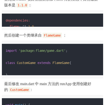
版本是
：
1.1.0
dependencies:
flame
: ^1
.1
.0
然后创建一个类继承自
：
FlameGame
import
'package:flame/game.dart'
;
class
CustomGame
extends
FlameGame
{
}
最后修改 main.dart 中 main 方法的 runApp 使用创建好
的
:
CustomGame