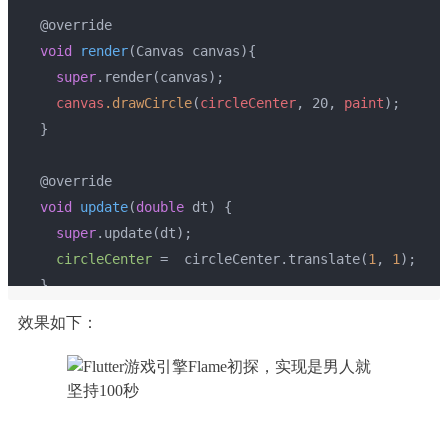
  @override
void
render
(Canvas canvas)
{
super
.render(canvas);
canvas
.drawCircle
(
circleCenter
, 20, 
paint
);
  }
  @override
void
update
(
double
 dt)
{
super
.update(dt);
circleCenter
 =  circleCenter.translate(
1
, 
1
);
  }
}
效果如下：