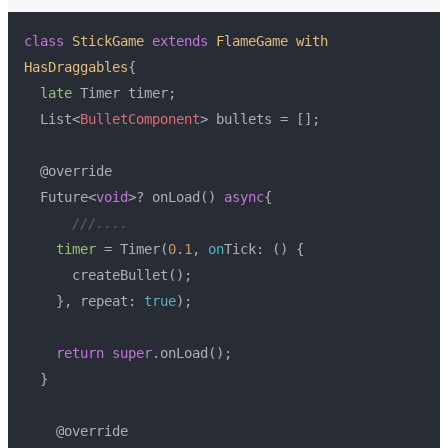
class
StickGame
extends
FlameGame
with
HasDraggables
{
late
 Timer timer;
  List
<
BulletComponent
>
 bullets = [];
  @override
  Future<
void
>? onLoad() 
async
{
///....
timer
 = Timer(
0
.
1
, 
on
Tick: () {
      createBullet();
    }, repeat: 
true
);
return
super
.onLoad();
  }  
    @override