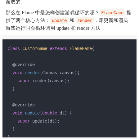
而成的。
那么在 Flame 中是怎样创建游戏循环的呢？
提
FlameGame
供了两个核心方法：
和
，即更新和渲染，
update
render
游戏运行时会循环调用 update 和 render 方法：
class
CustomGame
extends
FlameGame
{
  @override
void
render
(Canvas canvas)
{
super
.render(canvas);
  }
  @override
void
update
(
double
 dt)
{
super
.update(dt);
  }
}