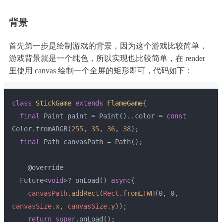
背景
首先第一步是绘制游戏的背景，因为这个游戏比较简单，
游戏背景就是一个纯色，所以实现也比较简单，在 render
里使用 canvas 绘制一个全屏的矩形即可，代码如下：
class
StickGame
extends
FlameGame
{
final
 Paint paint = Paint()..color = 
const
Color.fromARGB(
255
, 
35
, 
36
, 
38
);
final
 Path canvasPath = Path();
    @override
  Future<
void
>? onLoad() 
async
{
canvasPath
.addRect
(
Rect
.fromLTWH
(0, 0, 
canvasSize
.x
, 
canvasSize
.y
));
return
super
.onLoad();