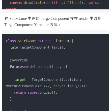
canvas
.drawCircle
(
position
.toOffset
(), 
radius
, 
paint
);
}
在 StickGame 中创建 TargetComponent 并在 render 中调用
TargetComponent 的 render 方法：
class
StickGame
extends
FlameGame
{
late
 TargetComponent target;
  @override
  Future<
void
>? onLoad() 
async
{
    ...
target
 = TargetComponent(position: 
Vector2(canvasSize.x/
2
, canvasSize.y/
2
));
return
super
.onLoad();
  }