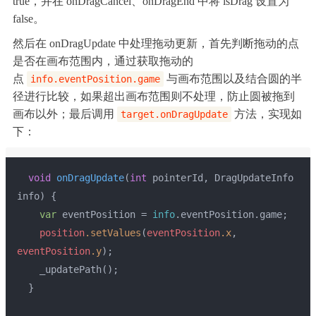
true，并在 onDragCancel、onDragEnd 中将 isDrag 设置为
{
false。
super
.onDragEnd(pointerId, info);
然后在 onDragUpdate 中处理拖动更新，首先判断拖动的点
isDrag
 = 
false
;
是否在画布范围内，通过获取拖动的
  }
点
与画布范围以及结合圆的半
info.eventPosition.game
径进行比较，如果超出画布范围则不处理，防止圆被拖到
画布以外；最后调用
方法，实现如
target.onDragUpdate
下：
void
onDragUpdate
(
int
 pointerId, DragUpdateInfo 
info)
{
var
 eventPosition = 
info
.eventPosition.game;
position
.setValues
(
eventPosition
.x
, 
eventPosition
.y
);
    _updatePath();
  }