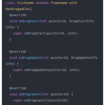
class
StickGame
extends
FlameGame
with
HasDraggables
{
  @override
void
onDragStart
(
int
 pointerId, DragStartInfo 
info)
{
super
.onDragStart(pointerId, info);
  }
  @override
void
onDragUpdate
(
int
 pointerId, DragUpdateInfo 
info)
{
super
.onDragUpdate(pointerId, info);
  }
  @override
void
onDragCancel
(
int
 pointerId)
{
super
.onDragCancel(pointerId);