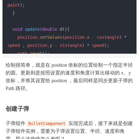
paint
);
  }
void
update
(
double
 dt)
{
position
.setValues
(
position
.x
-
cos
(
angle
) * 
speed
 , 
position
.y
-
sin
(
angle
) * 
speed
);
path
.reset
();
path
.addOval
(
Rect
.fromLTWH
(
position
.x
-
绘制很简单，就是在 position 坐标的位置绘制一个指定半径
radius
, 
position
.y
-
radius
, 
radius
 * 2, 
radius
 * 
的圆。更新则是按照设置的速度和角度计算出移动的 x、y
2));
坐标，并将其设置给 position ，最后同样是同步更新子弹的
  }
Path 路径。
创建子弹
子弹组件
实现完成后，接下来就是创建
BulletComponent
子弹组件实例，需要为子弹设置位置、半径、速度和角
度，那么这些值怎么来呢？