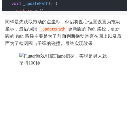
void
_updatePath
()
{
path
.reset
();
path
.addOval
(
Rect
.fromLTWH
(
position
.x
-
同样是先获取拖动的点坐标，然后将圆心位置设置为拖动
radius
, 
position
.y
-
radius
, 
radius
 * 2, 
radius
 * 
坐标，最后调用
更新圆的 Path 路径，更新
_updatePath
2));
圆的 Path 路径主要是为了前面判断拖动是否在圆上以及后
  }
面为了检测圆与子弹的碰撞。最终实现效果：