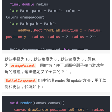
final
double
 radius;
late
 Paint paint = Paint()..color = 
Colors.orangeAccent;
late
 Path path = Path()
    .
.addOval
(
Rect
.fromLTWH
(
position
.x
-
radius
, 
position
.y
-
radius
, 
radius
 * 2, 
radius
 * 2));
  BulletComponent({required 
this
.position, 
this
.speed = 
5
, 
this
.angle = 
0
, 
this
.radius = 
默认半径为 10，默认角度为 0，默认速度为 5，颜色
10
});
为
，同时为了便于后面检测子弹与游戏主
orangeAccent
角的碰撞，这里也定义了子弹的 Path 。
}
组件实现 render 和 update 方法，用于绘
BulletComponent
制和更新，代码如下：
void
render
(Canvas canvas)
{
canvas
.drawCircle
(
position
.toOffset
(), 
radius
, 