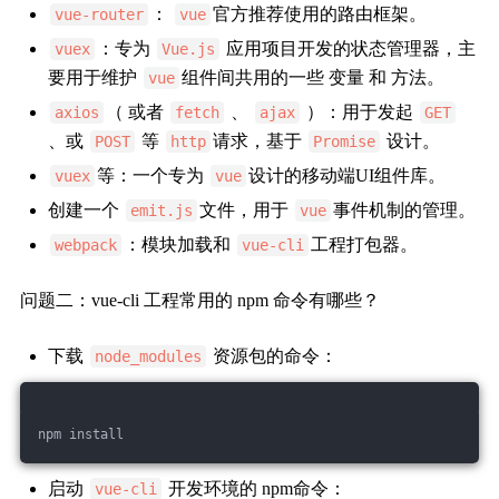
：
官方推荐使用的路由框架。
vue-router
vue
：专为
应用项目开发的状态管理器，主
vuex
Vue.js
要用于维护
组件间共用的一些 变量 和 方法。
vue
（ 或者
、
）：用于发起
axios
fetch
ajax
GET
、或
等
请求，基于
设计。
POST
http
Promise
等：一个专为
设计的移动端UI组件库。
vuex
vue
创建一个
文件，用于
事件机制的管理。
emit.js
vue
：模块加载和
工程打包器。
webpack
vue-cli
问题二：vue-cli 工程常用的 npm 命令有哪些？
下载
资源包的命令：
node_modules
npm install
启动
开发环境的 npm命令：
vue-cli