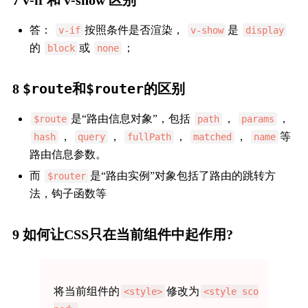
7 v-if 和 v-show 区别
答：
按照条件是否渲染，
是
v-if
v-show
display
的
或
；
block
none
$route
$router
8
和
的区别
是“路由信息对象”，包括
，
，
$route
path
params
，
，
，
，
等
hash
query
fullPath
matched
name
路由信息参数。
而
是“路由实例”对象包括了路由的跳转方
$router
法，钩子函数等
9 如何让CSS只在当前组件中起作用?
将当前组件的
修改为
<style>
<style sco