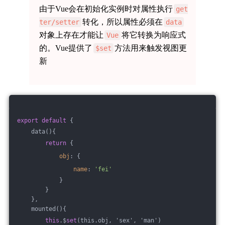
由于Vue会在初始化实例时对属性执行
get
转化，所以属性必须在
ter/setter
data
对象上存在才能让
将它转换为响应式
Vue
的。Vue提供了
方法用来触发视图更
$set
新
export
default
 {
    data(){
return
 {
obj
: {
name
: 
'fei'
            }
        }
    },
    mounted(){
this
.$
set
(this.obj, 'sex', 'man')