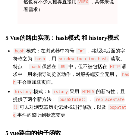
然也有不少人推荐直接用
，具体来说
VUEX
看需求）
5 Vue的路由实现：hash模式 和 history模式
模式：在浏览器中符号
，#以及#后面的字
hash
“#”
符称之为
，用
读取。
hash
window.location.hash
特点：
虽然在
中，但不被包括在
请
hash
URL
HTTP
求中；用来指导浏览器动作，对服务端安全无用，
has
不会重加载页面。
h
模式：h
采用
的新特性；且
history
istory
HTML5
提供了两个新方法：
，
pushState()
replaceState
可以对浏览器历史记录栈进行修改，以及
()
popStat
事件的监听到状态变更
e
5 vue路由的钩子函数