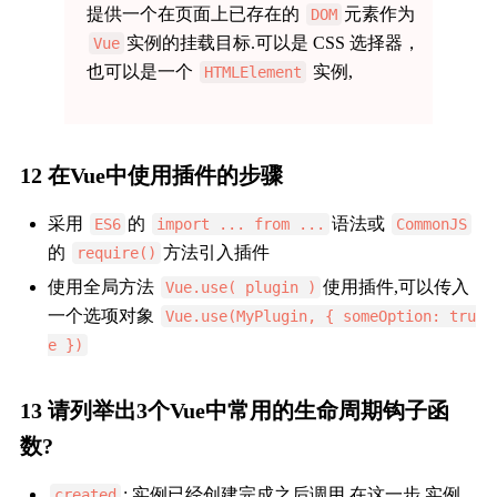
提供一个在页面上已存在的
元素作为
DOM
实例的挂载目标.可以是 CSS 选择器，
Vue
也可以是一个
实例,
HTMLElement
12 在Vue中使用插件的步骤
采用
的
语法或
ES6
import ... from ...
CommonJS
的
方法引入插件
require()
使用全局方法
使用插件,可以传入
Vue.use( plugin )
一个选项对象
Vue.use(MyPlugin, { someOption: tru
e })
13 请列举出3个Vue中常用的生命周期钩子函
数?
: 实例已经创建完成之后调用,在这一步,实例
created