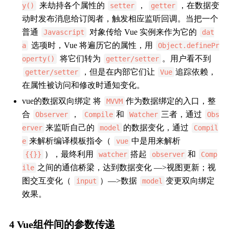
来劫持各个属性的
，
，在数据变
y()
setter
getter
动时发布消息给订阅者，触发相应监听回调。当把一个
普通
对象传给 Vue 实例来作为它的
Javascript
dat
选项时，Vue 将遍历它的属性，用
a
Object.definePr
将它们转为
。用户看不到
operty()
getter/setter
，但是在内部它们让
追踪依赖，
getter/setter
Vue
在属性被访问和修改时通知变化。
vue的数据双向绑定 将
作为数据绑定的入口，整
MVVM
合
，
和
三者，通过
Observer
Compile
Watcher
Obs
来监听自己的
的数据变化，通过
erver
model
Compil
来解析编译模板指令（
中是用来解析
e
vue
），最终利用
搭起
和
{{}}
watcher
observer
Comp
之间的通信桥梁，达到数据变化 —>视图更新；视
ile
图交互变化（
）—>数据
变更双向绑定
input
model
效果。
4 Vue组件间的参数传递