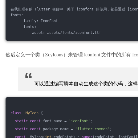
在我们现有的 Flutter 项目中，关于 iconfont 的使用，都是通过 [icont
fonts:
    - family: IconFont
      fonts:
        - asset: assets/fonts/iconfont.ttf
然后定义一个类（ZcyIcons）来管理 iconfont 文件中的所有 Ico
“
可以通过编写脚本自动生成这个类的代码，这样每次
class
_MyIcon
{
static
const
 font_name = 
'iconfont'
;
static
const
 package_name = 
'flutter_common'
;
const
 _MyIcon(
int
 codePoint) : 
super
(codePoint, fontFamil