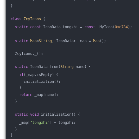
}
class
ZcyIcons
{
static
const
 IconData tongzhi = 
const
 _MyIcon(
0xe784
);
static
Map
<
String
, IconData> _map = 
Map
();
  ZcyIcons._();
static
 IconData from(
String
 name) {
if
(_map.isEmpty) {
      initialization();
    }
return
 _map[name];
  }
static
void
 initialization() {
    _map[
"tongzhi"
] = tongzhi;
  }
}