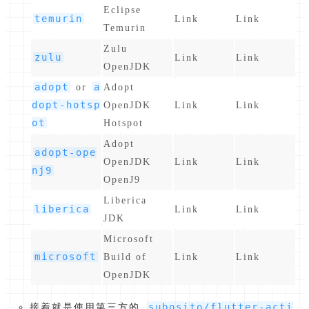
Eclipse
temurin
Link
Link
Temurin
Zulu
zulu
Link
Link
OpenJDK
adopt
a
or
Adopt
dopt-hotsp
OpenJDK
Link
Link
ot
Hotspot
Adopt
adopt-ope
OpenJDK
Link
Link
nj9
OpenJ9
Liberica
liberica
Link
Link
JDK
Microsoft
microsoft
Build of
Link
Link
OpenJDK
subosito/flutter-acti
接着就是使用第三方的