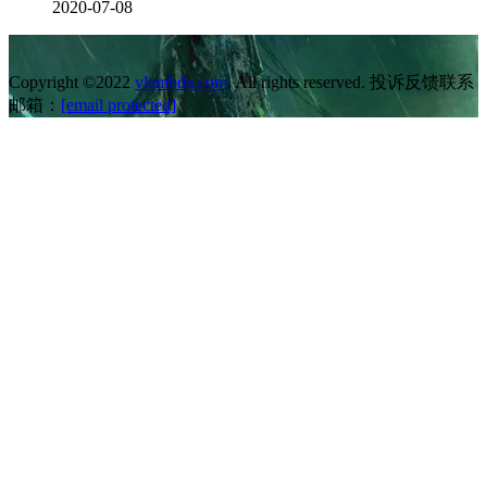
2020-07-08
Copyright ©2022
vlambda.com
. All rights reserved. 投诉反馈联系
邮箱：
[email protected]