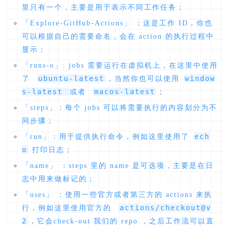
里只有一个，主要是用于表示不同工作任务；
「Explore-GitHub-Actions」 ：这是工作 ID，你也
可以根据自己的需要命名，会在 action 的执行过程中
显示；
「runs-o」: jobs 需要运行在虚拟机上，在这里中使用
ubuntu-latest
window
了
，当然你也可以使用
s-latest
macos-latest
或者
；
「steps」：每个 jobs 可以将需要执行的内容划分为不
同步骤；
ech
「run」：用于提供执行命令，例如这里使用了
o
打印日志；
「name」 ：steps 里的 name 是可选项，主要是在日
志中用来做标记的；
「uses」 ：使用一些官方或者第三方的 actions 来执
actions/checkout@v
行，例如这里使用官方的
2
，它会check-out 我们的 repo ，之后工作流可以直