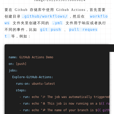
要在 Github 存储库中使用 Github Actions，首先需要
.github/workflows/
workflo
创建目录
，然后在
ws
.yml
文件夹里创建不同的
文件用于响应或者执行
git push
pull reques
不同的事件，比如
、
t
等，例如：
name:
GitHub
Actions
Demo
on:
[push]
jobs:
Explore-GitHub-Actions:
runs-on:
ubuntu-latest
steps:
-
run:
echo
"🎉 The job was automatically triggered b
-
run:
echo
"🐧 This job is now running on a $
{{ runn
-
run:
echo
"🔎 The name of your branch is $
{{ github