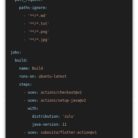
paths-ignore:
-
'**/*.md'
-
'**/*.txt'
-
'**/*.png'
-
'**/*.jpg'
jobs:
build:
name:
Build
runs-on:
ubuntu-latest
steps:
-
uses:
actions/checkout@v2
-
uses:
actions/setup-java@v2
with:
distribution:
'zulu'
java-version:
11
-
uses:
subosito/flutter-action@v1