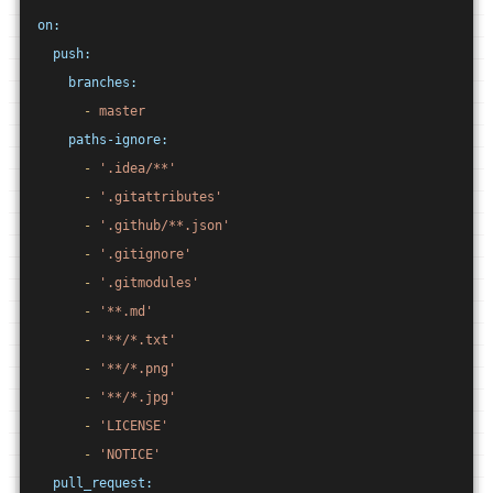
on:
push:
branches:
-
master
paths-ignore:
-
'.idea/**'
-
'.gitattributes'
-
'.github/**.json'
-
'.gitignore'
-
'.gitmodules'
-
'**.md'
-
'**/*.txt'
-
'**/*.png'
-
'**/*.jpg'
-
'LICENSE'
-
'NOTICE'
pull_request: