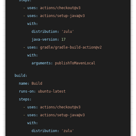
steps:
-
uses:
actions/checkout@v3
-
uses:
actions/setup-java@v3
with:
distribution:
'zulu'
java-version:
17
-
uses:
gradle/gradle-build-action@v2
with:
arguments:
publishToMavenLocal
build:
name:
Build
runs-on:
ubuntu-latest
steps:
-
uses:
actions/checkout@v3
-
uses:
actions/setup-java@v3
with:
distribution:
'zulu'