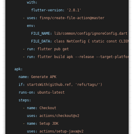
with:
flutter-version:
'2.8.1'
-
uses:
finnp/create-file-action@master
env:
FILE_NAME:
lib/common/config/ignoreConfig.dart
FILE_DATA:
class
NetConfig
{
static
const
CLIENT_
-
run:
flutter
pub
get
-
run:
flutter
build
apk
--release
--target-platform=
apk:
name:
Generate
APK
if:
startsWith(github.ref,
'refs/tags/'
)
runs-on:
ubuntu-latest
steps:
-
name:
Checkout
uses:
actions/checkout@v2
-
name:
Setup
JDK
uses:
actions/setup-java@v2