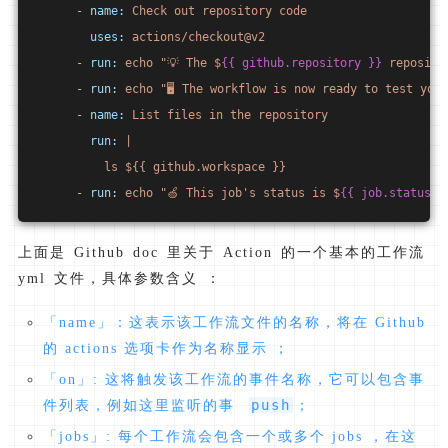
-
name:
Check
out
repository
code
uses:
actions/checkout@v2
-
run:
echo
"💡 The $
{{ github.repository }}
 reposito
-
run:
echo
"🖥️ The workflow is now ready to test you
-
name:
List
files
in
the
repository
run:
|
          ls ${{ github.workspace }}
-
run:
echo
"🍏 This job's status is $
{{ job.status }
上面是 Github doc 里关于 Action 的一个基本的工作流
yml 文件，具体参数含义 ：
「name」：这表示该工作流文件的名称，将在 Github
的 actions 选项卡作为名称显示 ；
「on」: 这将触发该工作流的事件名称，它可以包含事
push
件列表，例如这里监听的事
；
「jobs」: 每个工作流会包含一个或多个 jobs ，在这