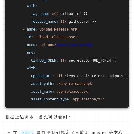
with:
tag_name:
${{
 github.ref }}
release_name:
${{
 github.ref }}
-
name:
Upload
Release
APK
id:
upload_release_asset
uses:
actions/
[email protected]
env:
GITHUB_TOKEN:
${{
 secrets.GITHUB_TOKEN }}
with:
upload_url:
${{
 steps.create_release.outputs.uplo
asset_path:
./app-release.apk
asset_name:
app-release.apk
asset_content_type:
application/zip
根据上述脚本，首先可以看到：
push
在
事件里我们指定了只监听 master 分支和