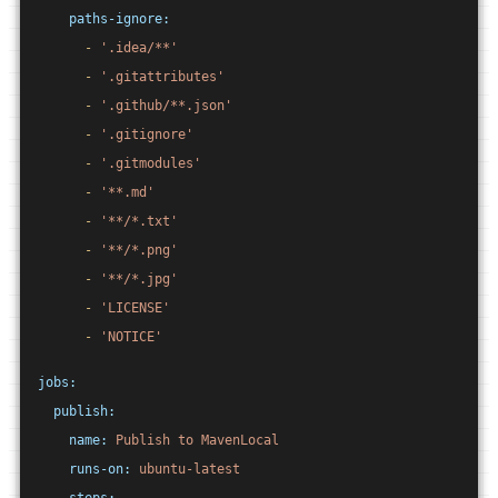
paths-ignore:
-
'.idea/**'
-
'.gitattributes'
-
'.github/**.json'
-
'.gitignore'
-
'.gitmodules'
-
'**.md'
-
'**/*.txt'
-
'**/*.png'
-
'**/*.jpg'
-
'LICENSE'
-
'NOTICE'
jobs:
publish:
name:
Publish
to
MavenLocal
runs-on:
ubuntu-latest