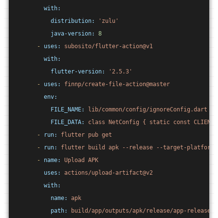
with:
distribution:
'zulu'
java-version:
8
-
uses:
subosito/flutter-action@v1
with:
flutter-version:
'2.5.3'
-
uses:
finnp/create-file-action@master
env:
FILE_NAME:
lib/common/config/ignoreConfig.dart
FILE_DATA:
class
NetConfig
{
static
const
CLIENT_
-
run:
flutter
pub
get
-
run:
flutter
build
apk
--release
--target-platform=
-
name:
Upload
APK
uses:
actions/upload-artifact@v2
with:
name:
apk
path:
build/app/outputs/apk/release/app-release.a