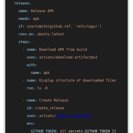
release:
name:
Release
APK
needs:
apk
if:
startsWith(github.ref,
'refs/tags/'
)
runs-on:
ubuntu-latest
steps:
-
name:
Download
APK
from
build
uses:
actions/download-artifact@v2
with:
name:
apk
-
name:
Display
structure
of
downloaded
files
run:
ls
-R
-
name:
Create
Release
id:
create_release
uses:
actions/
[email protected]
env:
GITHUB_TOKEN:
${{
 secrets.GITHUB_TOKEN }}