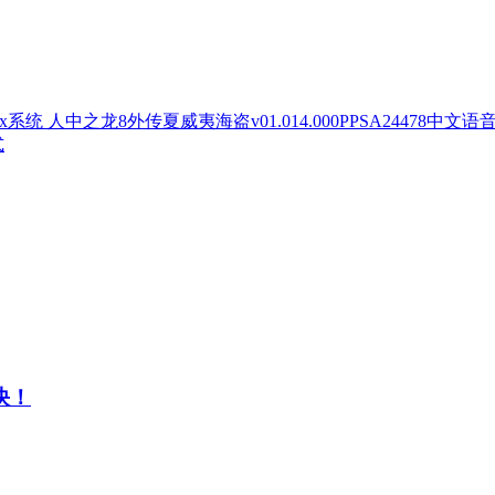
人中之龙8外传夏威夷海盗v01.014.000PPSA24478中文语
式
快！