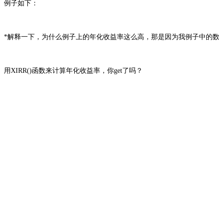
例子如下：
*解释一下，为什么例子上的年化收益率这么高，那是因为我例子中的
用XIRR
(
)函
数来计算
年化收益率，你
g
et了吗？