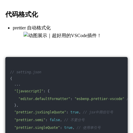
代码格式化
prettier 自动格式化
// setting.json
{  
  ...
"[javascript]"
: {
"editor.defaultFormatter"
: 
"esbenp.prettier-vscode"
//
  },
"prettier.jsxSingleQuote"
: 
true
, 
// jsx中用但引号
"prettier.semi"
: 
false
, 
// 不要分号
"prettier.singleQuote"
: 
true
, 
// 使用单引号