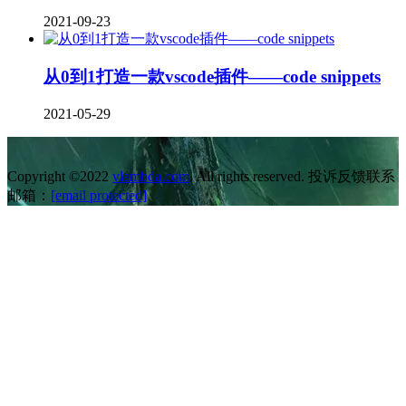
2021-09-23
从0到1打造一款vscode插件——code snippets
2021-05-29
Copyright ©2022
vlambda.com
. All rights reserved. 投诉反馈联系
邮箱：
[email protected]