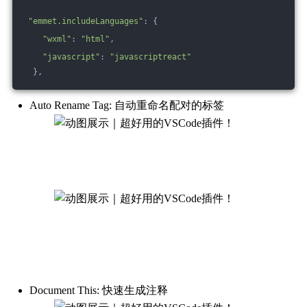
"emmet.includeLanguages"
: {
"wxml"
: 
"html"
,
"javascript"
: 
"javascriptreact"
  },
Auto Rename Tag: 自动重命名配对的标签
Document This: 快速生成注释