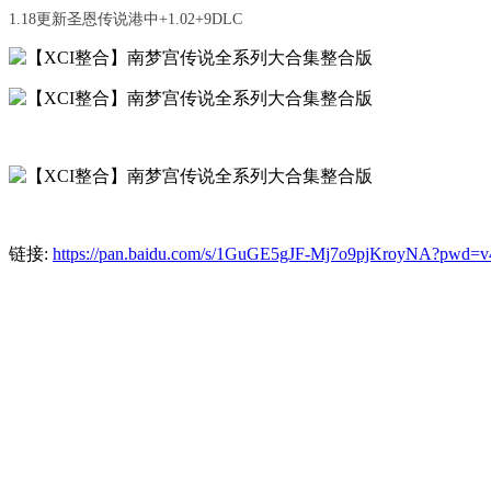
1.18更新圣恩传说港中+1.02+9DLC
链接:
https://pan.baidu.com/s/1GuGE5gJF-Mj7o9pjKroyNA?pwd=v