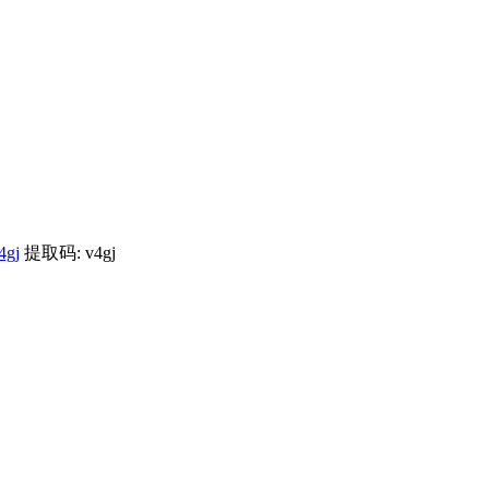
4gj
提取码: v4gj