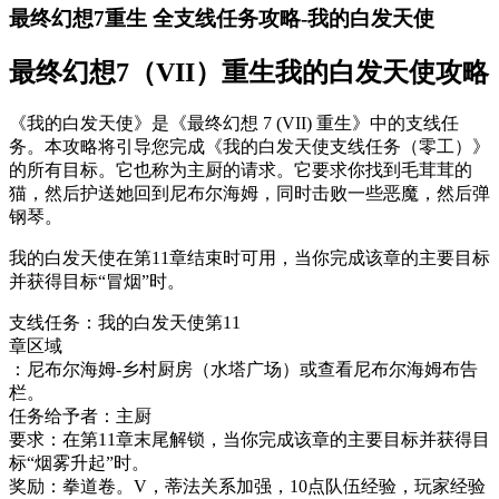
最终幻想7重生 全支线任务攻略-我的白发天使
最终幻想7（VII）重生我的白发天使攻略
《我的白发天使》是《最终幻想 7 (VII) 重生》中的支线任
务。
本攻略将引导您完成《我的白发天使支线任务（零工）》
的所有目标。
它也称为主厨的请求。
它要求你找到毛茸茸的
猫，然后护送她回到尼布尔海姆，同时击败一些恶魔，然后弹
钢琴。
我的白发天使在第11章结束时可用，当你完成该章的主要目标
并获得目标“冒烟”时。
支线任务：
我的白发天使
第11
章区域
：
尼布尔海姆-乡村厨房（水塔广场）或查看尼布尔海姆布告
栏。
任务给予者：
主厨
要求：
在第11章末尾解锁，当你完成该章的主要目标并获得目
标“烟雾升起”时。
奖励：
拳道卷。
V，蒂法关系加强，10点队伍经验，玩家经验