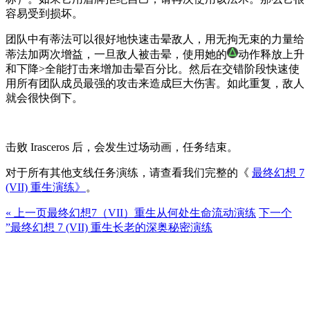
容易受到损坏。
团队中有蒂法可以很好地快速击晕敌人，用无拘无束的力量给
蒂法加两次增益，一旦敌人被击晕，使用她的
动作释放上升
和下降>全能打击来增加击晕百分比。
然后在交错阶段快速使
用所有团队成员最强的攻击来造成巨大伤害。
如此重复，敌人
就会很快倒下。
击败 Irasceros 后，会发生过场动画，任务结束。
对于所有其他支线任务演练，请查看我们完整的《
最终幻想 7
(VII) 重生演练》
。
« 上一页
最终幻想7（VII）重生从何处生命流动演练
下一个
”
最终幻想 7 (VII) 重生长老的深奥秘密演练