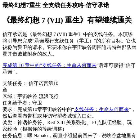
最终幻想7重生 全支线任务攻略-信守承诺
《最终幻想 7 (VII) 重生》有望继续通关
信守承诺是《最终幻想 7 (VII) 重生》中的支线任务。
本演练
将引导您完成“承诺履行支线任务（零工）”的所有目标。
它也
被称为警卫的请求。
它要求你在宇宙峡谷周围追击特种部队幽
灵并击败被附身的敌人。
完成第 10 章中的“支线任务：生命从何而来
”后即可获得“信守
承诺”
。
支线任务：
信守诺言第
10
章
区域：
宇宙峡谷-流浪飞行
任务给予者：
守卫
要求：
完成第10章宇宙峡谷中的“
支线任务：生命从何而来
”，
然后查看布告栏或拜访守望者城镇入口处。
奖励：
神话护身符、Red XIII 关系强化、10 点队伍经验、玩
家经验（根据你的等级调整）
任务信息：
嘿 Nanaki，调查小组提前回来了 - 说峡谷盆地里有