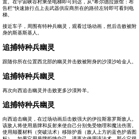
置。在宇宙峡谷村乘坐电梯即可到达，从“希尔德拉旅馆：布
告栏”快速旅行点上去武器供应商所在的路径左转即可看到电
梯。
接近车子，周围有特种兵幽灵，观看过场动画，然后击败被附
身的斯基斯基人。
追捕特种兵幽灵
跟随你所在位置西北部的幽灵并击败被附身的沙漠沙哈金人。
追捕特种兵幽灵
再次向西追击幽灵并击败更多沙漠羚羊。
追捕特种兵幽灵
向西追击幽灵，在过场动画后击败强大的伊拉斯塞罗斯敌人。
该敌人将使用盾牌和反射来使自己分别免受物理和魔法伤害。
使用颠覆材料（突破法术）移除护盾（敌人上方的蓝色护盾图
标）。
如果它用盾牌拒绝自己，请再次使用该法术。
那么它很