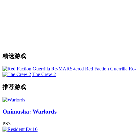
精选游戏
Red Faction Guerrilla Re-
The Crew 2
推荐游戏
Onimusha: Warlords
PS3