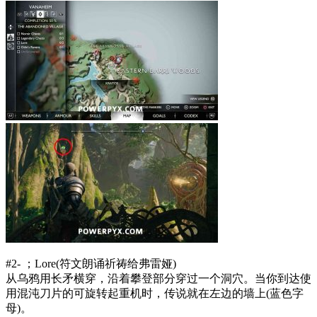
#2- ；Lore(符文朗诵祈祷给弗雷娅)
从乌鸦用长矛横穿，沿着攀登部分穿过一个洞穴。当你到达使
用混沌刀片的可旋转起重机时，传说就在左边的墙上(蓝色字
母)。