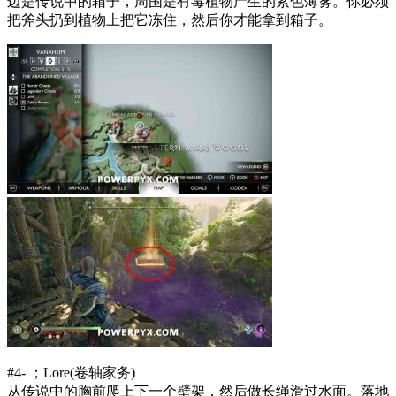
边是传说中的箱子，周围是有毒植物产生的紫色薄雾。你必须
把斧头扔到植物上把它冻住，然后你才能拿到箱子。
#4- ；Lore(卷轴家务)
从传说中的胸前爬上下一个壁架，然后做长绳滑过水面。落地