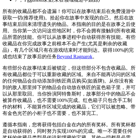
所有的收藏品都不会遗漏！你可以在故事结束后在免费漫游中
获取一切(推荐使用)。拾起你在故事中发现的自己。然后在故
事结束后回来清理遗失的物品。本指南的目的是在故事之后使
用。当你第一次访问这些地区时，你不会拥有接触到所有收藏
品所需的技能。你可以从故事进程中自动获得所有技能。有些
收藏品在你完成故事之前根本不会产生(尤其是剩余的收藏
品)，有几个区域只有在游戏结束时才能到达。获得100%的完
成也结束了故事后的任务
Beyond Ragnarok
。
有些部分在故事结束后被锁定，但这些部分不包含收藏品。所
有收藏品都位于可以重新收藏的区域。来自不能再访问的区域
的任何物品会自动添加到铁匠商店购买(如盾牌)。从你没有捡
到的敌人那里掉下的物品会自动放在铁匠的蓝色箱子里，并可
以从那里取回。当你扮演阿特鲁斯时，故事部分中的物品不会
被算作收藏品，也不需要100%完成。红色箱子只包含手工制
作的材料，不能算作区域完成的收藏品，它们可以被忽略。带
有金色光芒的小柜子也不需要，也不算完工。
遵循本指南，您将获得包括白金在内的所有奖杯。所有奖杯都
是自动获得的，同时努力实现100%的完成。唯一不需要任何
奖杯的收藏品类型是传说和埋藏的宝藏。其他一切都是必需