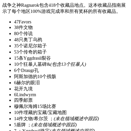
战争之神Ragnarok包含418个收藏品地点。这本收藏品指南展
示了每个地区100%游戏完成率和所有奖杯的所有收藏品。
47Favors
38件文物
80个传说
48只奥丁乌鸦
35个诺尼尔箱子
53个传奇的箱子
15条Yggdrasil裂谷
10个狂暴人墓碑&
(包含13个狂暴人)
6个Draugr孔
阿斯加德的10个残骸
6赫尔的眼泪
花开九境
6Lindwyrm
四季邮票
穆佩尔海姆15场比赛
10件埋藏的宝藏/宝藏地图
14件文物/希尔茨 ；
(未在领域概述中跟踪)
5盾牌 ；
(未在领域概述中跟踪)
7 ；Yggdrasil珠宝
(未在领域概述中跟踪)