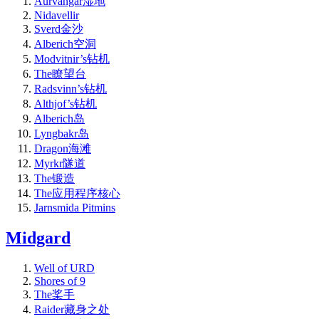
Aurvangar湿地
Nidavellir
Sverd金沙
Alberich空洞
Modvitnir’s钻机
The瞭望台
Radsvinn’s钻机
Althjof’s钻机
Alberich岛
Lyngbakr岛
Dragon海滩
Myrkr隧道
The锻造
The应用程序核心
Jarnsmida Pitmins
Midgard
Well of URD
Shores of 9
The桨手
Raider藏身之处