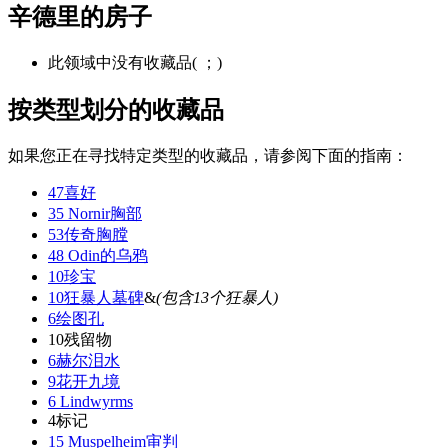
辛德里的房子
此领域中没有收藏品( ；)
按类型划分的收藏品
如果您正在寻找特定类型的收藏品，请参阅下面的指南：
47喜好
35 Nornir胸部
53传奇胸膛
48 Odin的乌鸦
10珍宝
10狂暴人墓碑
&
(包含13个狂暴人)
6绘图孔
10残留物
6赫尔泪水
9花开九境
6 Lindwyrms
4标记
15 Muspelheim审判