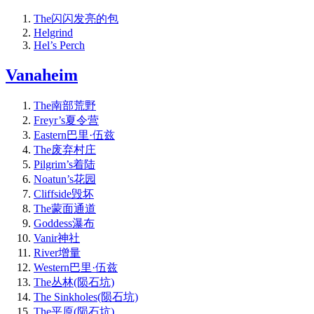
The闪闪发亮的包
Helgrind
Hel’s Perch
Vanaheim
The南部荒野
Freyr’s夏令营
Eastern巴里·伍兹
The废弃村庄
Pilgrim’s着陆
Noatun’s花园
Cliffside毁坏
The蒙面通道
Goddess瀑布
Vanir神社
River增量
Western巴里·伍兹
The丛林(陨石坑)
The Sinkholes(陨石坑)
The平原(陨石坑)