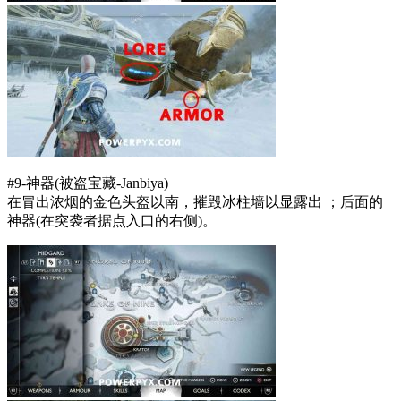
#9-神器(被盗宝藏-Janbiya)
在冒出浓烟的金色头盔以南，摧毁冰柱墙以显露出 ；后面的
神器(在突袭者据点入口的右侧)。