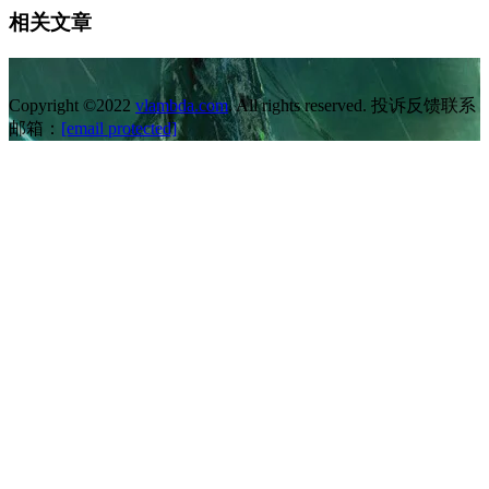
相关文章
Copyright ©2022
vlambda.com
. All rights reserved. 投诉反馈联系
邮箱：
[email protected]