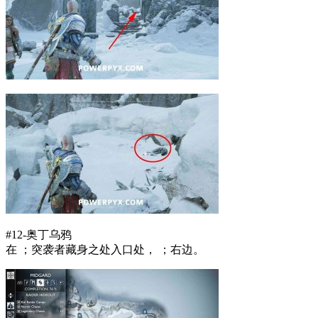
#12-奥丁乌鸦
在 ；突袭者藏身之处入口处， ；右边。