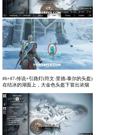
#6+#7-传说+引路灯(符文·里德-泰尔的头盔)
在结冰的湖面上，大金色头盔下冒出浓烟