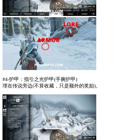
#4-护甲：指引之光护甲(手腕护甲)
埋在传说旁边(不算收藏，只是额外的奖励)。