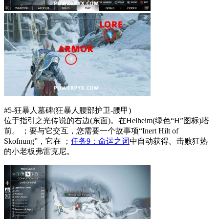
#5-狂暴人墓碑(狂暴人腰部护卫-腰甲)
位于指引之光传说的右边(东面)。在Helheim(绿色“H”图标)塔
前。 ；要与它交互，您需要一个故事项“Inert Hilt of
Skofnung”，它在 ；
任务9：命运之词
中自动获得。击败狂热
的小老板弗雷克尼。