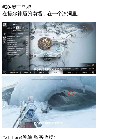
#20-奥丁乌鸦
在提尔神庙的南墙，在一个冰洞里。
#21-Lore(卷轴-购买收据)