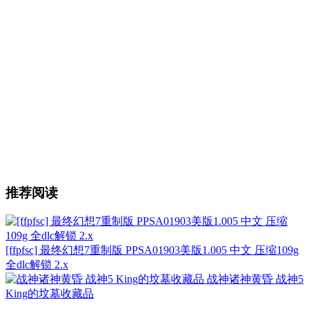
推荐阅读
[ffpfsc] 最终幻想7重制版 PPSA01903美版1.005 中文 压缩109g
全dlc解锁 2.x
战神诸神黄昏 战神5
King的坟墓收藏品