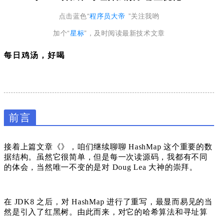
点击蓝色“
程序员大帝
”关注我哟
加个“
星标
”，及时阅读最新技术文章
每日鸡汤，好喝
前言
接着上篇文章《
》，咱们继续聊聊 HashMap 这个重要的数
据结构。
虽然它很简单，但是每一次读源码，我都有不同
的体会，当然唯一不变的是对 Doug Lea 大神的崇拜。
在 JDK8 之后，对 HashMap 进行了重写，最显而易见的当
然是引入了红黑树。由此而来，对它的哈希算法和寻址算