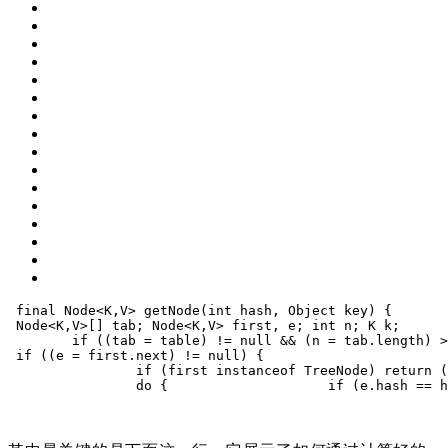
final Node<K,V> 
getNode
(
int
 hash, Object key
)
 {
 Node<K,V>[] tab; Node<K,V> first, e; 
int
 n; K k;
if
 ((tab = table) != 
null
 && (n = tab.length) >
if
 ((e = first.next) != 
null
) {
if
 (first instanceof TreeNode)
return
 (
do
 {
if
 (e.hash == h