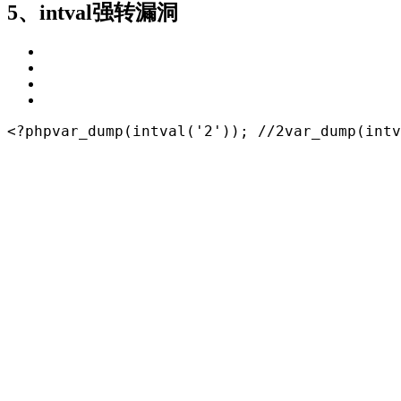
5、intval强转漏洞
<?
php
var_dump
(
intval(
'2'
))
; 
//2
var_dump(intv