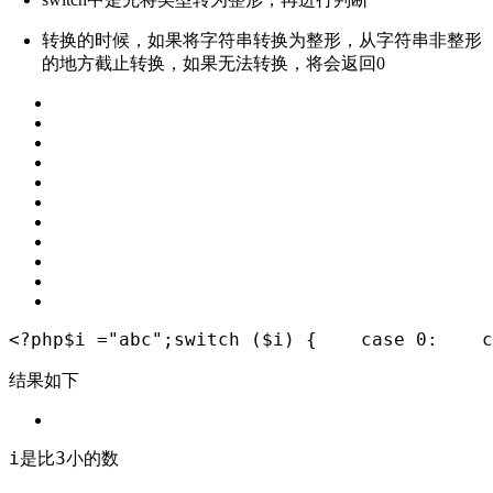
转换的时候，如果将字符串转换为整形，从字符串非整形
的地方截止转换，如果无法转换，将会返回0
<?php
$i =
"abc"
;
switch
 ($i) {
case
0
:
c
结果如下
i是比3小的数