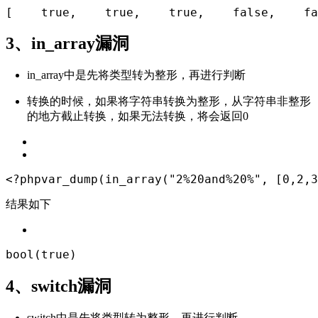
[
true
,
true
,
true
,
false
,
fa
3、in_array漏洞
in_array中是先将类型转为整形，再进行判断
转换的时候，如果将字符串转换为整形，从字符串非整形
的地方截止转换，如果无法转换，将会返回0
<?
php
var_dump
(
in_array(
"2%20and%20%"
, [
0
,
2
,
3
结果如下
bool
(
true
)
4、switch漏洞
switch中是先将类型转为整形，再进行判断