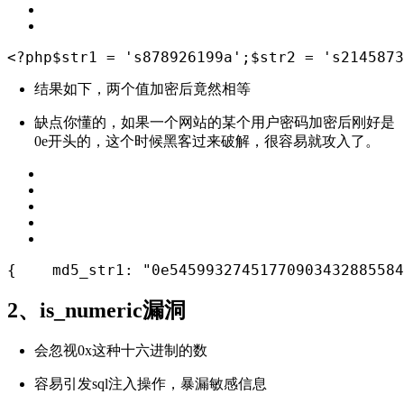
<?php
$str1 = 
's878926199a'
;
$str2 = 
's2145873
结果如下，两个值加密后竟然相等
缺点你懂的，如果一个网站的某个用户密码加密后刚好是
0e开头的，这个时候黑客过来破解，很容易就攻入了。
{
    md5_str1: 
"0e54599327451770903432885584
2、is_numeric漏洞
会忽视0x这种十六进制的数
容易引发sql注入操作，暴漏敏感信息