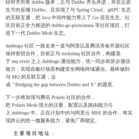
经
对
齐
所
有
d
u
b
b
o
版
本
，
正
与
D
u
b
b
o
齐
头
并
进
，
并
在
云
原
生
方
向
反
哺
D
u
b
b
o
。
且
实
现
了
与
S
p
r
i
n
g
C
l
o
u
d
、
g
R
P
C
生
态
的
互
联
互
通
，
把
J
a
v
a
中
间
件
能
力
带
入
了
G
o
语
言
生
态
。
社
区
目
前
正
全
力
推
进
的
d
u
b
b
o
-
g
o
-
p
i
x
i
u
/
a
r
a
n
a
等
社
区
项
目
，
打
造
下
一
代
D
u
b
b
o
M
e
s
h
生
态
。
d
u
b
b
o
g
o
社
区
一
路
走
来
一
直
与
阿
里
以
及
腾
讯
等
各
开
源
社
区
保
持
密
切
合
作
，
目
前
正
与
r
o
c
k
e
t
m
q
社
区
合
作
，
构
建
基
于
m
q
e
v
e
n
t
之
上
d
u
b
b
o
g
o
通
信
能
力
，
统
一
同
步
和
异
步
通
信
能
力
，
实
现
在
银
行
场
景
构
建
安
全
网
络
跨
域
通
信
。
最
终
做
到
与
M
Q
的
互
联
互
通
，
达
成
"
B
r
i
d
g
i
n
g
t
h
e
g
a
p
b
e
t
w
e
e
n
D
u
b
b
o
a
n
d
X
"
的
愿
景
。
下
一
步
将
加
强
与
腾
讯
P
o
l
a
r
i
s
社
区
的
合
作
，
把
P
o
l
a
r
i
s
M
e
s
h
强
大
的
注
册
、
配
置
以
及
路
由
能
力
引
入
d
u
b
b
o
g
o
中
。
正
在
计
划
中
的
与
阿
里
云
M
S
E
的
合
作
，
将
实
现
跨
云
的
统
一
微
服
务
能
力
，
避
免
厂
商
锁
定
。
主
要
项
目
地
址
：