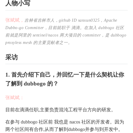
人
物
小
写
张斌斌
，
吉林省吉林市
人，github ID sanxun0325
，Apache 
D
u
b
b
o-go
C
o
m
m
i
t
t
e
r
，
目
前
就
职
于
 滴滴
。在加入 dubbogo 社区
前就是阿里的 sentinel/nacos 两大项目的 committer，是 dubbogo 
proxyless mesh 的主要贡献者之一。
采
访
1
.
首
先
介
绍
下
自
己
，
并
回
忆
一
下
是
什
么
契
机
让
你
了
解
到
d
u
b
b
o
g
o
的
？
张斌斌
：
目前在滴滴任职,主要负责混沌工程平台方向的研发。
在参与 dubbogo 社区前 我也是 nacos 社区的开发者。因为
两个社区间有合作,从而了解到dubbogo并参与到开发中。