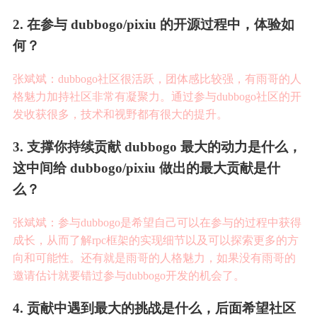
2
.
在
参
与
d
u
b
b
o
g
o
/
p
i
x
i
u
的
开
源
过
程
中
，
体
验
如
何
？
张斌斌
：
dubbogo社区很活跃，团体感比较强，有雨哥的人
格魅力加持社区非常有凝聚力。通过参与dubbogo社区的开
发收获很多，技术和视野都有很大的提升。
3
.
支
撑
你
持
续
贡
献
d
u
b
b
o
g
o
最
大
的
动
力
是
什
么
，
这
中
间
给
d
u
b
b
o
g
o
/
p
i
x
i
u
做
出
的
最
大
贡
献
是
什
么
？
张斌斌
：
参与dubbogo是希望自己可以在参与的过程中获得
成长，从而了解rpc框架的实现细节以及可以探索更多的方
向和可能性。还有就是雨哥的人格魅力，如果没有雨哥的
邀请估计就要错过参与dubbogo开发的机会了。
4
.
贡
献
中
遇
到
最
大
的
挑
战
是
什
么
，
后
面
希
望
社
区