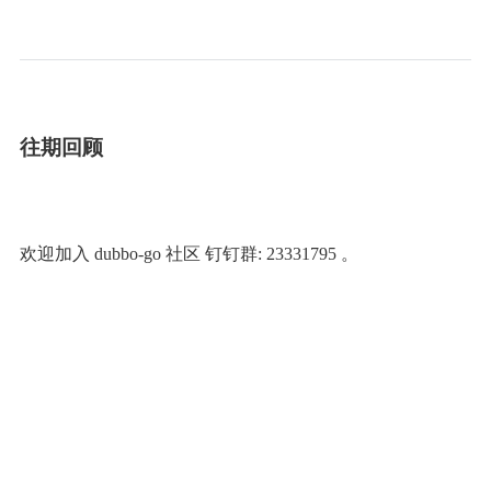
往
期
回
顾
欢
迎
加
入
d
u
b
b
o
-
g
o
社
区
钉
钉
群
:
2
3
3
3
1
7
9
5
。