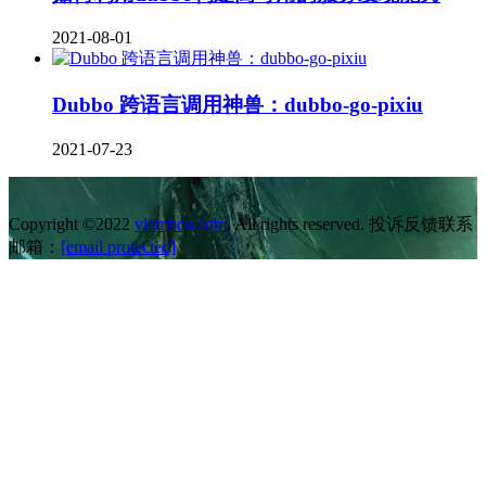
2021-08-01
Dubbo 跨语言调用神兽：dubbo-go-pixiu
2021-07-23
Copyright ©2022
vlambda.com
. All rights reserved. 投诉反馈联系
邮箱：
[email protected]