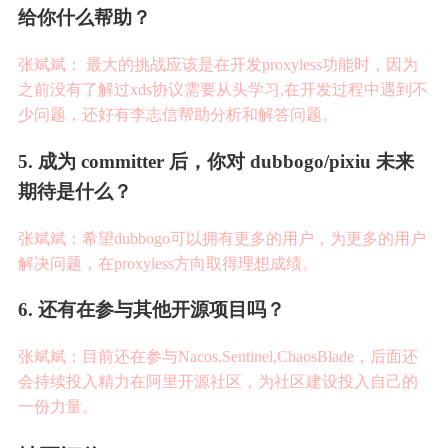
给
你
什
么
帮
助
？
张斌斌
：
最大的挑战应该是在开发proxyless功能时，因为
之前没有了解过xds协议需要从头学习,在开发过程中遇到不
少问题，还好有李志信帮助分析和解答问题。
5
.
成
为
c
o
m
m
i
t
t
e
r
后
，
你
对
d
u
b
b
o
g
o
/
p
i
x
i
u
未
来
期
待
是
什
么
？
张斌斌
：
希望dubbogo可以拥有更多的用户，为更多的用户
解决问题，在proxyless方向取得理想成绩。
6
.
还
有
在
参
与
其
他
开
源
项
目
吗
？
张斌斌
：
目前还在参与Nacos,Sentinel,ChaosBlade
，
后
面
还
会
持
续
投
入
精
力在阿里开源社区
，
为
社
区
建
设
投
入
自
己
的
一
份
力
量
。