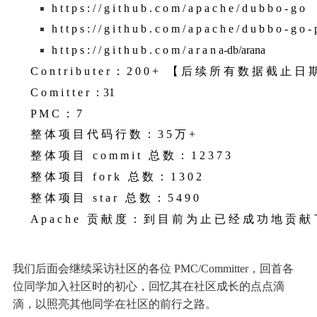
h
t
t
p
s
:
/
/
g
i
t
h
u
b
.
c
o
m
/
a
p
a
c
h
e
/
d
u
b
b
o
-
g
o
h
t
t
p
s
:
/
/
g
i
t
h
u
b
.
c
o
m
/
a
p
a
c
h
e
/
d
u
b
b
o
-
g
o
-
h
t
t
p
s
:
/
/
g
i
t
h
u
b
.
c
o
m
/
a
r
a
n
a-db/arana
C
o
n
t
r
i
b
u
t
e
r
：
2
0
0
+
【
后
续
所
有
数
据
截
止
日
C
o
m
i
t
t
e
r
：31
P
M
C
：
7
整
体
项
目
代
码
行
数
：
3
5
万
+
整
体
项
目
c
o
m
m
i
t
总
数
：
1
2
3
7
3
整
体
项
目
f
o
r
k
总
数
：
1
3
0
2
整
体
项
目
s
t
a
r
总
数
：
5
4
9
0
A
p
a
c
h
e
贡
献
度
：
到
目
前
为
止
已
经
成
功
地
贡
献
我
们
后
面
会
继
续
采
访
社
区
的
各
位
P
M
C
/
C
o
m
m
i
t
t
e
r
，
回
首
各
位
同
学
加
入
社
区
时
的
初
心
，
回
忆
其
在
社
区
成
长
的
点
点
滴
滴
，
以
照
亮
其
他
同
学
在
社
区
的
前
行
之
路
。