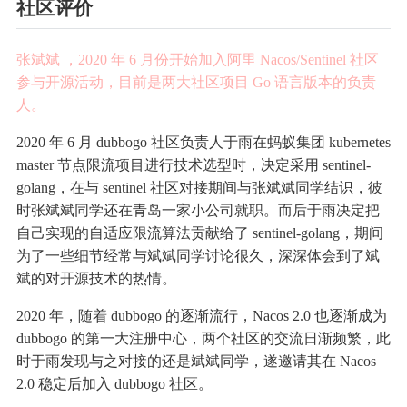
社
区
评
价
张斌斌
，2020 年 6 月份开始加入阿里 Nacos/Sentinel 社区
参与开源活动，目前是两大社区项目 Go 语言版本的负责
人。
2
0
20
年 6
月
d
u
b
b
o
g
o
社
区负责人于雨在蚂蚁集团 kubernetes
master 节点限流项目进行技术选型时
，决定采用 sentinel-
golang，在与 sentinel 社区对接期间与张斌斌同学结识，彼
时张斌斌同学还在青岛一家小公司就职。而后于雨决定把
自己实现的自适应限流算法贡献给了 sentinel-golang，期间
为了一些细节经常与斌斌同学讨论很久，深深体会到了斌
斌的对开源技术的热情。
2020 年，
随着
dubbogo
的逐渐流行，
Nacos
2.0
也逐渐成为
dubbogo 的第一
大
注册中心，两个社区
的交流
日渐频繁
，此
时
于
雨发现与之
对接的还是
斌斌同学，遂邀请其在 Nacos
2.0 稳定后加入 dubbogo 社区
。