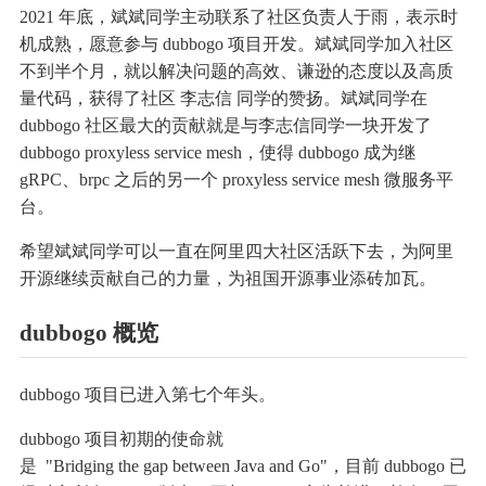
2021 年底，斌斌同学
主
动
联
系
了
社
区负责人于雨，
表
示时
机成熟，
愿
意
参
与 dubbogo 项目开发
。斌斌同学加入社区
不到半个月，就以解决问题的高效、谦逊的态度以及高质
量代码，获得了社区 李志信 同学的赞扬
。斌斌同学在
dubbogo 社区最大的贡献就是与李志信同学一块开发了
dubbogo proxyless service mesh，使得 dubbogo 成为继
gRPC、brpc 之后的另一个 proxyless service mesh 微服务平
台。
希
望斌斌
同
学
可
以
一
直
在阿里四大
社
区
活
跃
下
去
，为阿里
开源继续贡献自己的力量，为祖国开源事业添砖加瓦
。
d
u
b
b
o
g
o
概
览
d
u
b
b
o
g
o
项
目
已
进
入
第
七
个
年
头
。
d
u
b
b
o
g
o
项
目
初
期
的
使
命
就
是
"
B
r
i
d
g
i
n
g
t
h
e
g
a
p
b
e
t
w
e
e
n
J
a
v
a
a
n
d
G
o
"
，
目
前
d
u
b
b
o
g
o
已