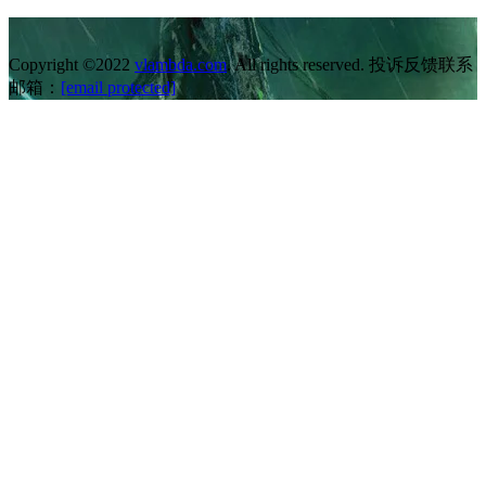
Copyright ©2022
vlambda.com
. All rights reserved. 投诉反馈联系
邮箱：
[email protected]