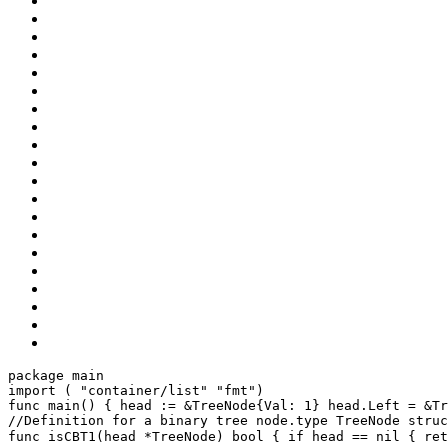
package
 main
import
 (
"container/list"
"fmt"
)
func
main
()
 {
 head := &TreeNode{Val: 
1
}
 head.Left = &Tr
//Definition for a binary tree node.
type
 TreeNode 
struc
func
isCBT1
(head *TreeNode)
bool
 {
if
 head == 
nil
 {
ret