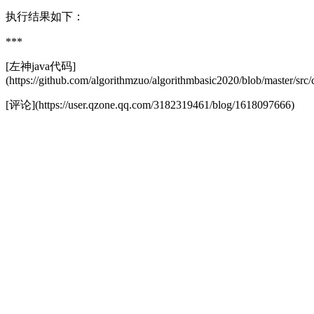
执行结果如下：
***
[左神java代码]
(https://github.com/algorithmzuo/algorithmbasic2020/blob/master/sr
[评论](https://user.qzone.qq.com/3182319461/blog/1618097666)