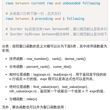
rows
between
current
row
and
unbounded
following
# 从前面三行和下面一行，总共五行
rows
between
3
preceding
and
1
following
# 当order by后面没有rows between时，窗口规范默认是取本
# 当order by和rows between都没有时，窗口规范默认是分组下所有行（ro
分类：按照窗口函数的意义大概可以分为下面5类，其中排序函数最为
常用。
排序函数：row_number()、rank()、dense_rank()
分布函数：percent_rank()、cume_dist()
相对位置函数：lag(expr,n)、lead(expr,n)，用于返回某字段的前
n 行或后 n 行的值。expr 既可以是表达式也可以是列名。
绝对位置函数：first_value(expr)、last_value(expr)、
nth_value(expr,n)，返回第一个或最后一个或第 n 个 expr的值。
分桶函数：ntile(x)
另外，聚合函数也可以作为窗口函数使用：