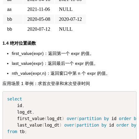
aa
2021-11-06
NULL
bb
2020-05-08
2020-07-12
bb
2020-07-12
NULL
1.4 绝对位置函数
first_value(expr)：返回第一个 expr 的值。
last_value(expr)：返回最后一个 expr 的值。
nth_value(expr,n)：返回窗口中第 n 个 expr 的值。
应用场景 1 举例：求首次登录和末次登录时间
select
    id
,
    log_dt
,
    first_value
(
log_dt
)
over
(
partition
by
 id 
order
by
    last_value
(
log_dt
)
over
(
partition
by
 id 
order
by
 
from
 tb
;