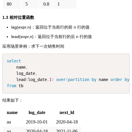
80
5
0.8
1
1.3 相对位置函数
lag(expr,n)：返回位于当前行的前 n 行的值
lead(expr,n)：返回位于当前行的后 n 行的值
应用场景举例：求下一次销售时间
select
    name
,
    log_date
,
    lead
(
log_date
,
1
)
over
(
partition
by
 name 
order
by
 
from
 tb
结果如下：
name
log_date
next_ld
aa
2019-10-01
2020-04-18
aa
2020-04-18
2021-11-06