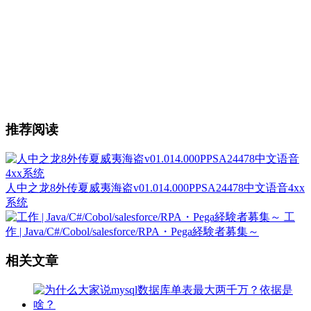
推荐阅读
人中之龙8外传夏威夷海盗v01.014.000PPSA24478中文语音4xx
系统
工
作 | Java/C#/Cobol/salesforce/RPA・Pega経験者募集～
相关文章