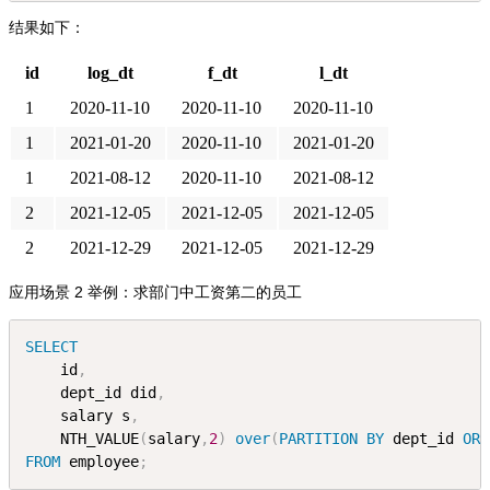
结果如下：
id
log_dt
f_dt
l_dt
1
2020-11-10
2020-11-10
2020-11-10
1
2021-01-20
2020-11-10
2021-01-20
1
2021-08-12
2020-11-10
2021-08-12
2
2021-12-05
2021-12-05
2021-12-05
2
2021-12-29
2021-12-05
2021-12-29
应用场景 2 举例：求部门中工资第二的员工
SELECT
    id
,
    dept_id did
,
    salary s
,
    NTH_VALUE
(
salary
,
2
)
over
(
PARTITION
BY
 dept_id 
ORD
FROM
 employee
;