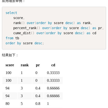
应用场景举例：
select
    score
,
    rank
(
)
over
(
order
by
 score 
desc
)
as
 rank
,
    percent_rank
(
)
over
(
order
by
 score 
desc
)
as
 pr
,
    cume_dist
(
)
over
(
order
by
 score 
desc
)
as
 cd
from
 tb
order
by
 score 
desc
;
结果如下：
score
rank
pr
cd
100
1
0
0.33333
100
1
0
0.33333
94
3
0.4
0.66666
94
3
0.4
0.66666
80
5
0.8
1