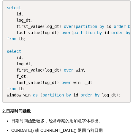
select
    id
,
    log_dt
,
    first_value
(
log_dt
)
over
(
partition
by
 id 
order
by
    last_value
(
log_dt
)
over
(
partition
by
 id 
order
by
 
from
 tb
;
select
    id
,
    log_dt
,
    first_value
(
log_dt
)
over
 win\
    f_dt
,
    last_value
(
log_dt
)
over
 win l_dt
from
 tb
window win 
as
(
partition
by
 id 
order
by
 log_dt
)
;
2.日期时间函数
日期时间函数较多，经常考察的用加粗字体标出。
CURDATE() 或 CURRENT_DATE() 返回当前日期