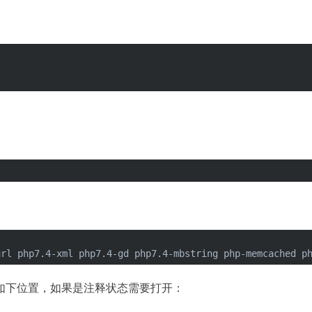
url php7.4-xml php7.4-gd php7.4-mbstring php-memcached p
如下位置，如果是注释状态需要打开：