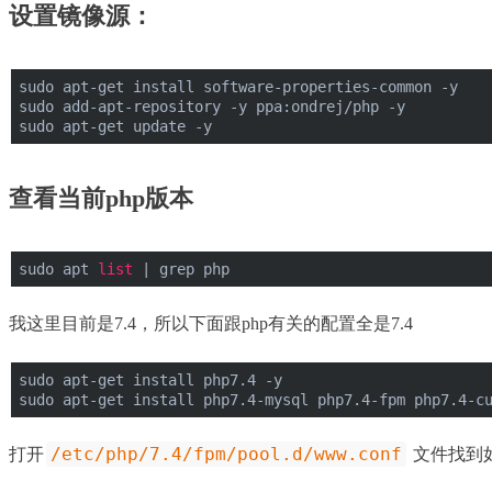
设置镜像源：
sudo apt-get install software-properties-common -y
sudo add-apt-repository -y ppa:ondrej/php -y
sudo apt-get update -y
查看当前php版本
sudo apt 
list
 | grep php
我这里目前是7.4，所以下面跟php有关的配置全是7.4
sudo apt-get install php7.4 -y
sudo apt-get install php7.4-mysql php7.4-fpm php7.4-c
/etc/php/7.4/fpm/pool.d/www.conf
打开
文件找到