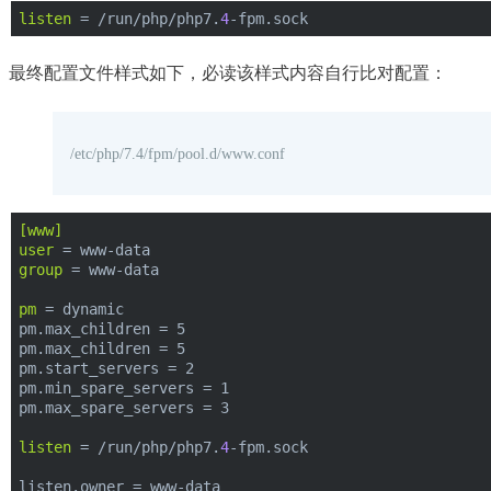
listen
 = /run/php/php7.
4
-fpm.sock
最终配置文件样式如下，必读该样式内容自行比对配置：
/etc/php/7.4/fpm/pool.d/www.conf
[www]
user
 = www-data
group
 = www-data
pm
 = dynamic
pm.max_children = 5
pm.max_children = 5
pm.start_servers = 2
pm.min_spare_servers = 1
pm.max_spare_servers = 3
listen
 = /run/php/php7.
4
-fpm.sock
listen.owner = www-data