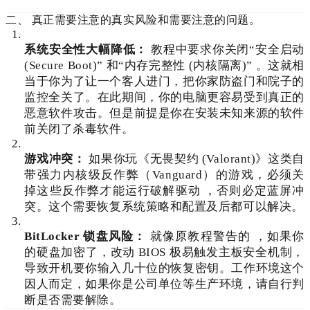
二、 真正需要注意的真实风险和需要注意的问题。
系统安全性大幅降低：
教程中要求你关闭“安全启动
(Secure Boot)”
和“内存完整性 (内核隔离)”
。这就相
当于你为了让一个客人进门，把你家防盗门和院子的
监控全关了。在此期间，你的电脑更容易受到真正的
恶意软件攻击。但是前提是你在安装未知来源的软件
前关闭了杀毒软件。
游戏冲突：
如果你玩《无畏契约 (Valorant)》这类自
带强力内核级反作弊（Vanguard）的游戏，必须关
掉这些反作弊才能运行破解驱动
，否则必定蓝屏冲
突。这个需要恢复系统策略和配置及后都可以解决。
BitLocker 锁盘风险：
就像原教程警告的
，如果你
的硬盘加密了，改动 BIOS 极易触发主板安全机制，
导致开机要你输入几十位的恢复密钥。工作环境这个
因人而定，如果你是公司单位等生产环境，请自行判
断是否需要解除。