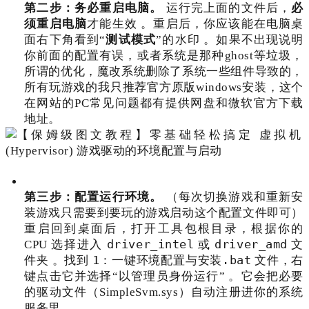
第二步：务必重启电脑。
运行完上面的文件后，
必
须重启电脑
才能生效
。重启后，你应该能在电脑桌
面右下角看到“
测试模式
”的水印
。如果不出现说明
你前面的配置有误，或者系统是那种ghost等垃圾，
所谓的优化，魔改系统删除了系统一些组件导致的，
所有玩游戏的我只推荐官方原版windows安装，这个
在网站的PC常见问题都有提供网盘和微软官方下载
地址。
第三步：配置运行环境。
（每次切换游戏和重新安
装游戏只需要到要玩的游戏启动这个配置文件即可）
重启回到桌面后，打开工具包根目录，根据你的
driver_intel
driver_amd
CPU 选择进入
或
文
1：一键环境配置与安装.bat
件夹
。找到
文件，右
键点击它并选择“以管理员身份运行”
。它会把必要
的驱动文件（SimpleSvm.sys）自动注册进你的系统
服务里
。