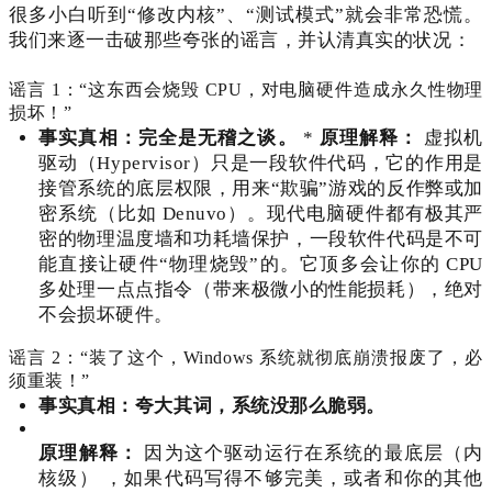
很多小白听到“修改内核”、“测试模式”就会非常恐慌。
我们来逐一击破那些夸张的谣言，并认清真实的状况：
谣言 1：“这东西会烧毁 CPU，对电脑硬件造成永久性物理
损坏！”
事实真相：完全是无稽之谈。
*
原理解释：
虚拟机
驱动（Hypervisor）只是一段软件代码，它的作用是
接管系统的底层权限，用来“欺骗”游戏的反作弊或加
密系统（比如 Denuvo）。现代电脑硬件都有极其严
密的物理温度墙和功耗墙保护，一段软件代码是不可
能直接让硬件“物理烧毁”的。它顶多会让你的 CPU
多处理一点点指令（带来极微小的性能损耗），绝对
不会损坏硬件。
谣言 2：“装了这个，Windows 系统就彻底崩溃报废了，必
须重装！”
事实真相：夸大其词，系统没那么脆弱。
原理解释：
因为这个驱动运行在系统的最底层（内
核级）
，如果代码写得不够完美，或者和你的其他