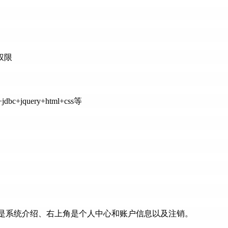
权限
+jquery+html+css等
间是系统介绍、右上角是个人中心和账户信息以及注销。