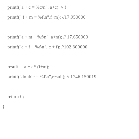
printf("a + c = %c\n", a+c); // f
printf(" f + m = %f\n",f+m); //17.950000
printf("a + m = %f\n", a+m); // 17.650000
printf("c + f = %f\n", c + f); //102.300000
result = a + c* (f+m);
printf("double = %f\n",result); // 1746.150019
return 0;
}