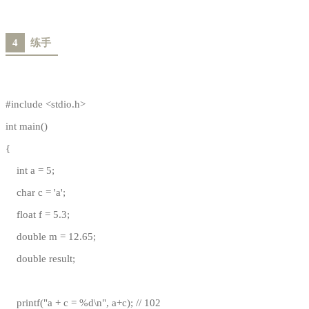
4
练手
#include <stdio.h>
int main()
{
int a = 5;
char c = 'a';
float f = 5.3;
double m = 12.65;
double result;
printf("a + c = %d\n", a+c); // 102