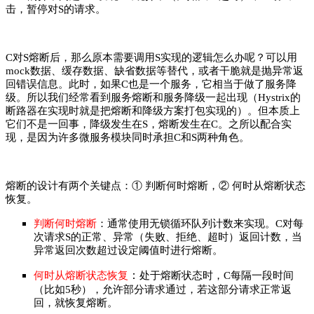
击，暂停对S的请求。
C对S熔断后，那么原本需要调用S实现的逻辑怎么办呢？
可以用
mock数据、缓存数据、缺省数据等替代，或者干脆就是抛异常返
回错误信息。
此时，如果C也是一个服务，它相当于做了服务降
级。
所以我们经常看到服务熔断和服务降级一起出现（Hystrix的
断路器在实现时就是把熔断和降级方案打包实现的）。但本质上
它们不是一回事，降级发生在S，熔断发生在C。之所以配合实
现，是因为许多微服务模块同时承担C和S两种角色。
熔断的设计有两个关键点：
① 判断何时熔断，② 何时从熔断状态
恢复。
判断何时熔断
：通常使用无锁循环队列计数来实现。C对每
次请求S的正常、异常（失败、拒绝、超时）返回计数，当
异常返回次数超过设定阈值时进行熔断。
：
何时从熔断状态恢复
处于熔断状态时，C每隔一段时间
（比如5秒），允许部分请求通过，若这部分请求正常返
回，就恢复熔断。