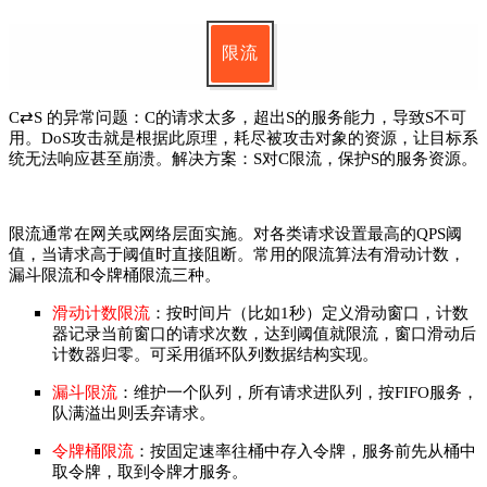
限流
C⇄S 的异常问题：C的请求太多，超出S的服务能力，导致S不可
用。DoS攻击就是根据此原理，耗尽被攻击对象的资源，让目标系
统无法响应甚至崩溃。
解决方案：S对C限流，保护S的服务资源。
限流通常在网关或网络层面实施。对各类请求设置最高的QPS阈
值，当请求高于阈值时直接阻断。常用的限流算法有滑动计数，
漏斗限流和令牌桶限流三种。
滑动计数限流
：按时间片（比如1秒）定义滑动窗口，计数
器记录当前窗口的请求次数，达到阈值就限流，窗口滑动后
计数器归零。可采用循环队列数据结构实现。
漏斗限流
：维护一个队列，所有请求进队列，按FIFO服务，
队满溢出则丢弃请求。
令牌桶限流
：按固定速率往桶中存入令牌，服务前先从桶中
取令牌，取到令牌才服务。