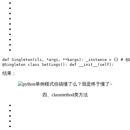
def
Singleton
(cls, *args, **kargs)
:
 _instance = {} 
# 
@Singleton 
class
Settings
()
:
def
__init__
(self)
:
       
结果：
四、classmethod类方法