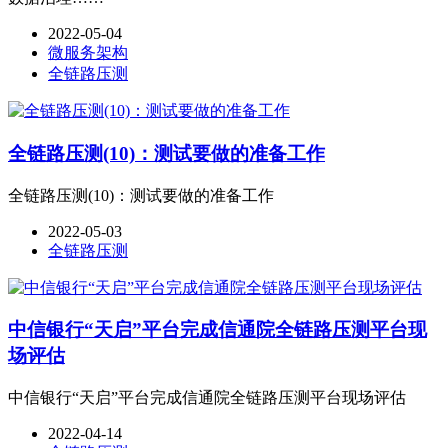
2022-05-04
微服务架构
全链路压测
全链路压测(10)：测试要做的准备工作
全链路压测(10)：测试要做的准备工作
2022-05-03
全链路压测
中信银行“天启”平台完成信通院全链路压测平台现
场评估
中信银行“天启”平台完成信通院全链路压测平台现场评估
2022-04-14