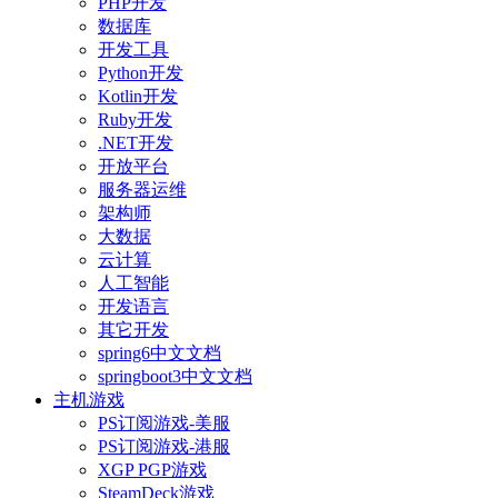
PHP开发
数据库
开发工具
Python开发
Kotlin开发
Ruby开发
.NET开发
开放平台
服务器运维
架构师
大数据
云计算
人工智能
开发语言
其它开发
spring6中文文档
springboot3中文文档
主机游戏
PS订阅游戏-美服
PS订阅游戏-港服
XGP PGP游戏
SteamDeck游戏