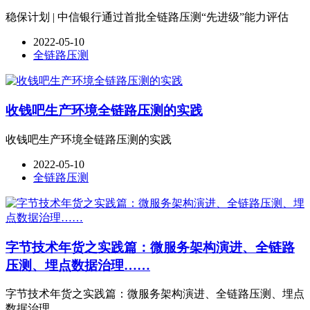
稳保计划 | 中信银行通过首批全链路压测“先进级”能力评估
2022-05-10
全链路压测
收钱吧生产环境全链路压测的实践
收钱吧生产环境全链路压测的实践
2022-05-10
全链路压测
字节技术年货之实践篇：微服务架构演进、全链路
压测、埋点数据治理……
字节技术年货之实践篇：微服务架构演进、全链路压测、埋点
数据治理……