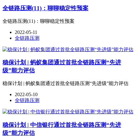
全链路压测(11)：聊聊稳定性预案
全链路压测(11)：聊聊稳定性预案
2022-05-11
全链路压测
稳保计划 | 蚂蚁集团通过首批全链路压测“先进
级”能力评估
稳保计划 | 蚂蚁集团通过首批全链路压测“先进级”能力评估
2022-05-10
全链路压测
稳保计划 | 中信银行通过首批全链路压测“先进
级”能力评估