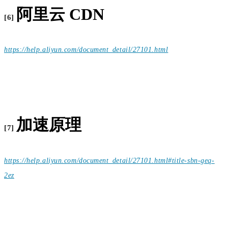
阿里云 CDN
[6]
https://help.aliyun.com/document_detail/27101.html
加速原理
[7]
https://help.aliyun.com/document_detail/27101.html#title-sbn-geq-
2ez