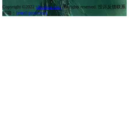
Copyright ©2022
vlambda.com
. All rights reserved. 投诉反馈联系
邮箱：
[email protected]