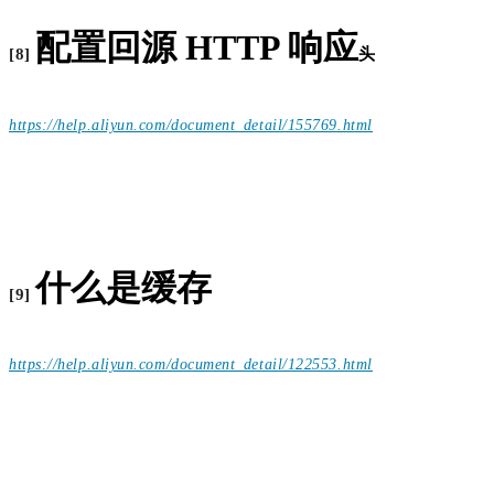
配置回源 HTTP 响应
[8]
头
https://help.aliyun.com/document_detail/155769.html
什么是缓存
[9]
https://help.aliyun.com/document_detail/122553.html