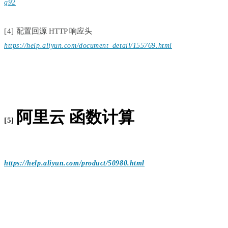
g92
[4]
配置回源 HTTP 响应头
https://help.aliyun.com/document_detail/155769.html
阿里云 函数计算
[5]
https://help.aliyun.com/product/50980.html