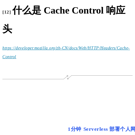
什么是 Cache Control 响应
[12]
头
https://developer.mozilla.org/zh-CN/docs/Web/HTTP/Headers/Cache-
Control
RECRUITMENT
1分钟
Serverless 部署个人