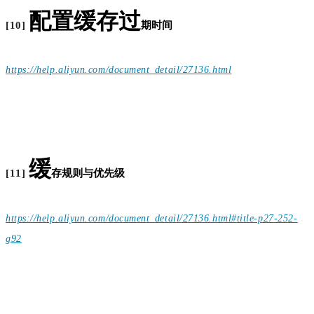
配置缓存过
[10]
期
时间
https://help.aliyun.com/document_detail/27136.html
缓
[11]
存规则与
优先级
https://help.aliyun.com/document_detail/27136.html#title-p27-252-
g92