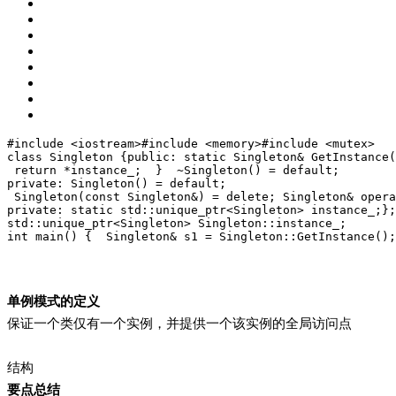
#
include
<iostream>
#
include
<memory>
#
include
<mutex>
class
Singleton
 {
public
:
static
 Singleton& 
GetInstance
(
return
 *instance_;
  }
  ~Singleton() = 
default
;
private
:
 Singleton() = 
default
;
 Singleton(
const
 Singleton&) = 
delete
;
 Singleton& 
opera
private
:
static
std
::
unique_ptr
<Singleton> instance_;
};
std
::
unique_ptr
<Singleton> Singleton::instance_;
int
main
()
{
  Singleton& s1 = Singleton::GetInstance();
单例模式的定义
保证一个类仅有一个实例，并提供一个该实例的全局访问点
结构
要点总结