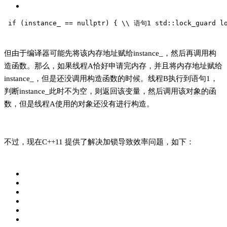
if
 (instance_ == 
nullptr
) { \\ 语句
1
std
::
lock_guard 
l
但由于编译器
可能先将该内存地址赋给instance_，然后再调用构
造函数。那么，如果
线程A恰好申请完内存，并且将内存地址赋给
instance_，但是还没调用构造函数的时候。
线程B执行到语句1，
判断instance_此时不为空，则返回该变量，然后调用该对象的函
数，但是线程A使用的对象还没有进行构造。
不过，现在C++11 提供了解决加锁导致效率问题，如下：