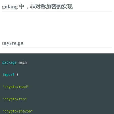
golang 中，非对称加密的实现
mysra.go
package
 main
import
(
"crypto/rand"
"crypto/rsa"
"crypto/sha256"