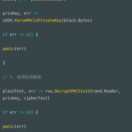
privKey
,
 err 
:=
x509
.
ParsePKCS1PrivateKey
(
block
.
Bytes
)
if
 err 
!=
nil
{
panic
(
err
)
}
// 3. 使用私钥解密
plainText
,
 err 
:=
 rsa
.
DecryptPKCS1v15
(
rand
.
Reader
,
privKey
,
 cipherText
)
if
 err 
!=
nil
{
panic
(
err
)