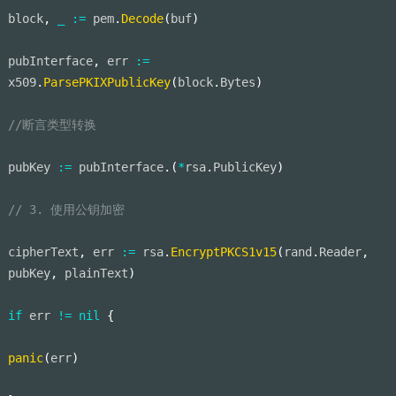
block
,
_
:=
 pem
.
Decode
(
buf
)
pubInterface
,
 err 
:=
x509
.
ParsePKIXPublicKey
(
block
.
Bytes
)
//断言类型转换
pubKey 
:=
 pubInterface
.
(
*
rsa
.
PublicKey
)
// 3. 使用公钥加密
cipherText
,
 err 
:=
 rsa
.
EncryptPKCS1v15
(
rand
.
Reader
,
pubKey
,
 plainText
)
if
 err 
!=
nil
{
panic
(
err
)