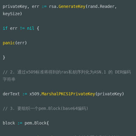
privateKey
,
 err 
:=
 rsa
.
GenerateKey
(
rand
.
Reader
,
keySize
)
if
 err 
!=
nil
{
panic
(
err
)
}
// 2. 通过x509标准将得到的ras私钥序列化为ASN.1 的 DER编码
字符串
derText 
:=
 x509
.
MarshalPKCS1PrivateKey
(
privateKey
)
// 3. 要组织一个pem.Block(base64编码)
block 
:=
 pem
.
Block
{