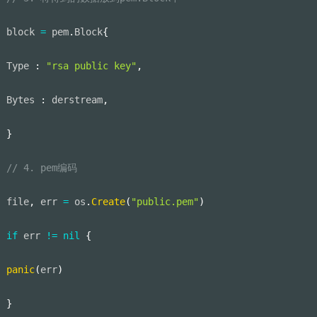
block 
=
 pem
.
Block
{
Type 
:
"rsa public key"
,
Bytes 
:
 derstream
,
}
// 4. pem编码
file
,
 err 
=
 os
.
Create
(
"public.pem"
)
if
 err 
!=
nil
{
panic
(
err
)
}