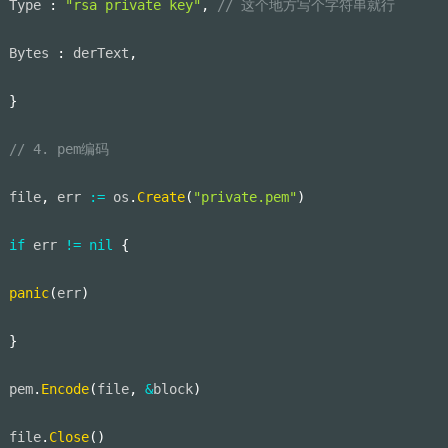
Type 
:
"rsa private key"
,
// 这个地方写个字符串就行
Bytes 
:
 derText
,
}
// 4. pem编码
file
,
 err 
:=
 os
.
Create
(
"private.pem"
)
if
 err 
!=
nil
{
panic
(
err
)
}
pem
.
Encode
(
file
,
&
block
)
file
.
Close
(
)