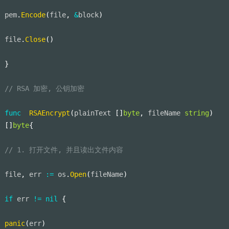
pem
.
Encode
(
file
,
&
block
)
file
.
Close
(
)
}
// RSA 加密, 公钥加密
func
RSAEncrypt
(
plainText 
[
]
byte
,
 fileName 
string
)
[
]
byte
{
// 1. 打开文件, 并且读出文件内容
file
,
 err 
:=
 os
.
Open
(
fileName
)
if
 err 
!=
nil
{
panic
(
err
)