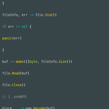
}
fileInfo
,
 err 
:=
 file
.
Stat
(
)
if
 err 
!=
nil
{
panic
(
err
)
}
buf 
:=
make
(
[
]
byte
,
 fileInfo
.
Size
(
)
)
file
.
Read
(
buf
)
file
.
Close
(
)
// 2. pem解码
block
,
_
:=
 pem
.
Decode
(
buf
)