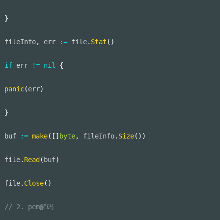
}
fileInfo
,
 err 
:=
 file
.
Stat
(
)
if
 err 
!=
nil
{
panic
(
err
)
}
buf 
:=
make
(
[
]
byte
,
 fileInfo
.
Size
(
)
)
file
.
Read
(
buf
)
file
.
Close
(
)
// 2. pem解码