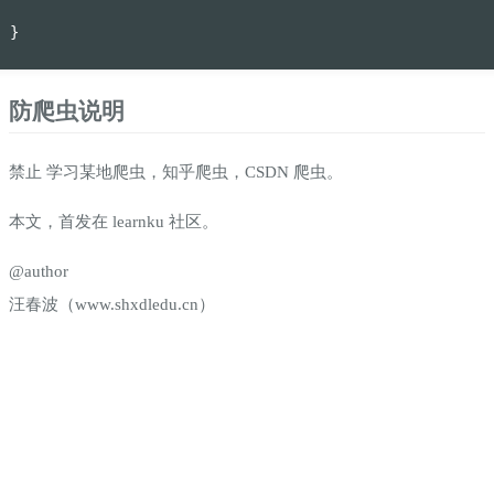
}
防爬虫说明
禁止 学习某地爬虫，知乎爬虫，CSDN 爬虫。
本文，首发在 learnku 社区。
@author
汪春波（www.shxdledu.cn）