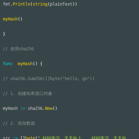
fmt
.
Println
(
string
(
plainText
)
)
myHash
(
)
}
// 使用sha256
func
myHash
(
)
{
// sha256.Sum256([]byte("hello, go"))
// 1. 创建哈希接口对象
myHash 
:=
 sha256
.
New
(
)
// 2. 添加数据
src 
:=
[
]
byte
(
" 好好学习，天天向上... 好好学习，天天向