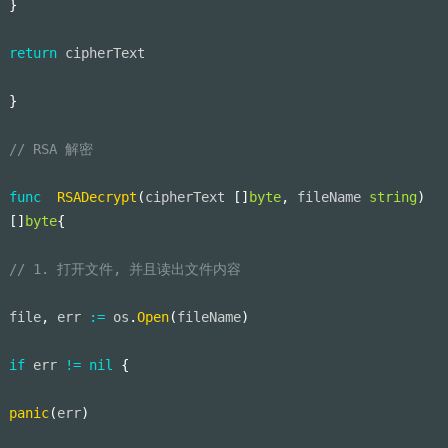
}
return
 cipherText
}
// RSA 解密
func
RSADecrypt
(
cipherText 
[
]
byte
,
 fileName 
string
)
[
]
byte
{
// 1. 打开文件, 并且读出文件内容
file
,
 err 
:=
 os
.
Open
(
fileName
)
if
 err 
!=
nil
{
panic
(
err
)