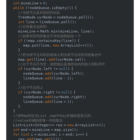
int
 mineLine = 
0
;
while
 (!nodeQueue.isEmpty()) {
//当前节点及对应的列出队
        TreeNode curNode = nodeQueue.poll();
int
 line = lineQueue.poll();
//记录最左边的列
        mineLine = Math.min(mineLine, line);
//如果对应列的集合不存在就初始化一个
if
 (!map.containsKey(line)) {
            map.put(line, 
new
 ArrayList<>());
        }
//把当前节点对应的值加入到当前节点对应列的集合中
        map.
get
(line).
add
(curNode.val);
//左子节点不为空，就把他以及他所在的列加入到队列中
if
 (curNode.left != 
null
) {
            nodeQueue.
add
(curNode.left);
            lineQueue.
add
(line - 
1
);
        }
//右子节点同上
if
 (curNode.right != 
null
) {
            nodeQueue.
add
(curNode.right);
            lineQueue.
add
(line + 
1
);
        }
    }
//把Map转化为List，map中key存储的是第几列，
//value存储的是每一列的集合
    List<List<Integer>> res = 
new
 ArrayList<>();
int
 end = mineLine + map.size();
for
 (
int
 i = mineLine; i < end; i++) {
        res.
add
(map.
get
(i));