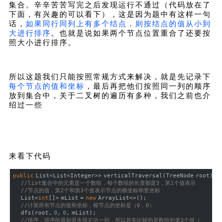
集合。辛辛苦苦写完之后发现运行不通过（代码放在了
下面，有兴趣的可以看下），这是因为题中有这样一句
话，
如果同行同列上有多个结点，则按结点的值从小到
大进行排序
。也就是说如果两个节点位置重合了还要按
照大小进行排序。
所以这题我们只能按照常规方式来解决，就是先记录下
每个节点的值和坐标
，最后再把他们按照同一列的顺序
放到集合中，关于二叉树的遍历有多种，我们之前也介
绍过一些
来看下代码
public
 List<List<Integer>> verticalTraversal(TreeNode root) {
//list集合中的元素是一个数组，每个数组的长度都是3，第1个值表示
//节点的值，第2个和第3个值表示节点的横坐标和竖坐标
    List<
int
[]> mList = 
new
 ArrayList<>();
//计算所有节点的值和坐标，根节点的坐标是（0，0）
    dfs(root, 
0
, 
0
, mList);
//排序，排序的原则是先排左边一列，所以首先比较的是数组的第3个值（