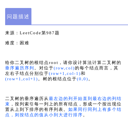
问题描述
来源
：LeetCode第987题
难度
：困难
给你二叉树的根结点root，请你设计算法计算二叉树的
垂序遍历序列
。
对位于
(row,col)
的每个结点而言，其
左右子结点分别位于
(row+1,col-1)
和
(row+1,col+1)
。树的根结点位于
(0,0)
。
二叉树的垂序遍历从
最左边的列开始直到最右边的列结
束
，按列索引每一列上的所有结点，形成一个按出现位
置从上到下排序的有序列表。
如果同行同列上有多个结
点，则按结点的值从小到大进行排序
。