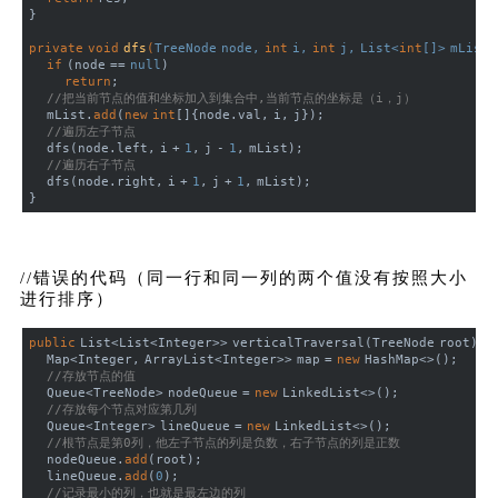
}
private
void
dfs
(
TreeNode node, 
int
 i, 
int
 j, List<
int
[]> mList
)
if
 (node == 
null
)
return
;
//把当前节点的值和坐标加入到集合中,当前节点的坐标是（i，j）
    mList.
add
(
new
int
[]{node.val, i, j});
//遍历左子节点
    dfs(node.left, i + 
1
, j - 
1
, mList);
//遍历右子节点
    dfs(node.right, i + 
1
, j + 
1
, mList);
}
//错误的代码（同一行和同一列的两个值没有按照大小
进行排序）
public
 List<List<Integer>> verticalTraversal(TreeNode root) {
    Map<Integer, ArrayList<Integer>> map = 
new
 HashMap<>();
//存放节点的值
    Queue<TreeNode> nodeQueue = 
new
 LinkedList<>();
//存放每个节点对应第几列
    Queue<Integer> lineQueue = 
new
 LinkedList<>();
//根节点是第0列，他左子节点的列是负数，右子节点的列是正数
    nodeQueue.
add
(root);
    lineQueue.
add
(
0
);
//记录最小的列，也就是最左边的列