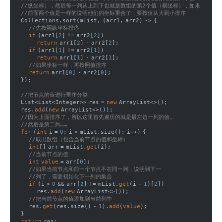
//纵坐标），然后每一列从上到下也就是数组的第2个值（横坐标），如果
//前面两个值是一样的说明他们的坐标重合了，要按值从大到小排序
    Collections.sort(mList, (arr1, arr2) -> {
//先按照纵坐标排序
if
 (arr1[
2
] != arr2[
2
])
return
 arr1[
2
] - arr2[
2
];
if
 (arr1[
1
] != arr2[
1
])
return
 arr1[
1
] - arr2[
1
];
//如果坐标一样，再按照值排序
return
 arr1[
0
] - arr2[
0
];
    });
//把节点的值进行垂序分类
    List<List<Integer>> res = 
new
 ArrayList<>();
    res.
add
(
new
 ArrayList<>());
//因为上面排序了，所以这里首先遍历的就是最左边一列的值,
//然后是第二列……
for
 (
int
 i = 
0
; i < mList.size(); i++) {
//取出数组（包含当前节点的值和坐标）
int
[] arr = mList.
get
(i);
//当前节点的值
int
value
 = arr[
0
];
//如果当前节点和前一个节点不在同一列，说明到下一
//列了，需要初始化下一列的集合
if
 (i > 
0
 && arr[
2
] != mList.
get
(i - 
1
)[
2
])
            res.
add
(
new
 ArrayList<>());
//把当前节点的值添加到当前列中
        res.
get
(res.size() - 
1
).
add
(
value
);
    }
return
 res;