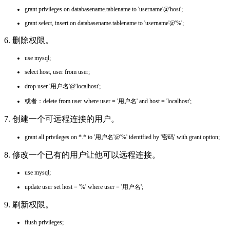
grant privileges on databasename.tablename to 'username'@'host';
grant select, insert on databasename.tablename to 'username'@'%';
6. 删除权限。
use mysql;
select host, user from user;
drop user '用户名'@'localhost';
或者：delete from user where user = '用户名' and host = 'localhost';
7. 创建一个可远程连接的用户。
grant all privileges on *.* to '用户名'@'%' identified by '密码' with grant option;
8. 修改一个已有的用户让他可以远程连接。
use mysql;
update user set host = '%' where user = '用户名';
9. 刷新权限。
flush privileges;