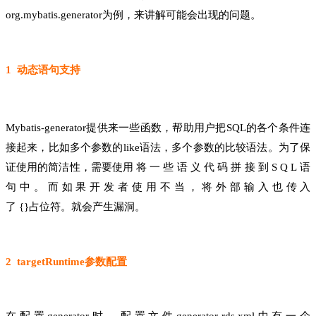
org.mybatis.generator为例，来讲解可能会出现的问题。
1 动态语句支持
Mybatis-generator提供来一些函数，帮助用户把SQL的各个条件连
接起来，比如多个参数的like语法，多个参数的比较语法。为了保
证使用的简洁性，需要使用
将
一
些
语
义
代
码
拼
接
到
S
Q
L
语
句
中
。
而
如
果
开
发
者
使
用
不
当
，
将
外
部
输
入
也
传
入
了
{}占位符。就会产生漏洞。
2 targetRuntime参数配置
在配置generator时，配置文件generator-rds.xml中有一个