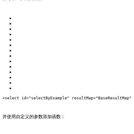
<select id="selectByExample" resultMap="BaseResultMap" 
并使用自定义的参数添加函数：