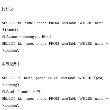
比如说
SELECT id, name, phone FROM userTable WHERE name =
'${name}';
传入name=xiaoming后，相当于
SELECT id, name, phone FROM userTable WHERE name =
'xiaoming';
实际应用中
SELECT id, name, phone FROM userTable WHERE ${col} =
'xiaoming';
传入col = "name"，相当于
SELECT id, name, phone FROM userTable WHERE name =
'xiaoming';