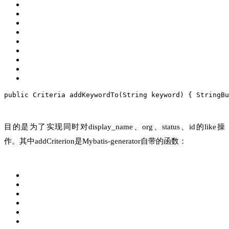
public Criteria addKeywordTo(String keyword) {
 StringBu
目的是为了实现同时对display_name、org、status、id的like操
作。其中addCriterion是Mybatis-generator自带的函数：