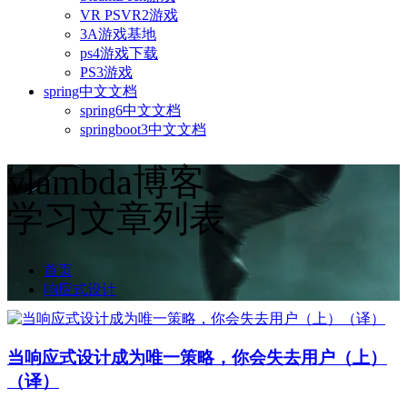
VR PSVR2游戏
3A游戏基地
ps4游戏下载
PS3游戏
spring中文文档
spring6中文文档
springboot3中文文档
vlambda博客
学习文章列表
首页
响应式设计
当响应式设计成为唯一策略，你会失去用户（上）
（译）