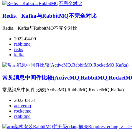
Redis、Kafka与RabbitMQ不完全对比
Redis、Kafka与RabbitMQ不完全对比
2022-04-09
rabbitmq
redis
kafka
常见消息中间件比较(ActiveMQ,RabbitMQ,RocketMQ
常见消息中间件比较(ActiveMQ,RabbitMQ,RocketMQ,Kafka)
2022-03-31
activemq
rocketmq
rabbitmq