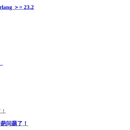
ang ＞= 23.2
_
奇葩问题了！