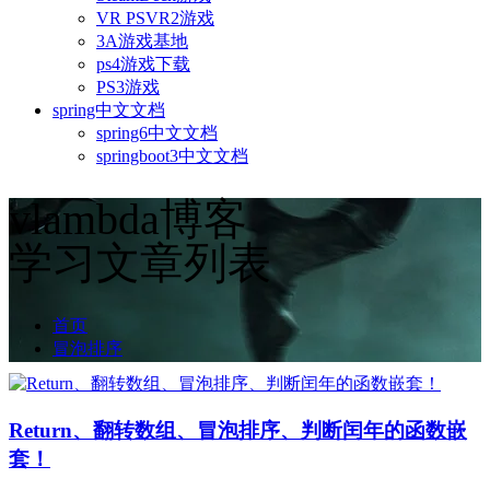
VR PSVR2游戏
3A游戏基地
ps4游戏下载
PS3游戏
spring中文文档
spring6中文文档
springboot3中文文档
vlambda博客
学习文章列表
首页
冒泡排序
Return、翻转数组、冒泡排序、判断闰年的函数嵌
套！