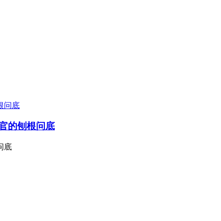
官的刨根问底
问底