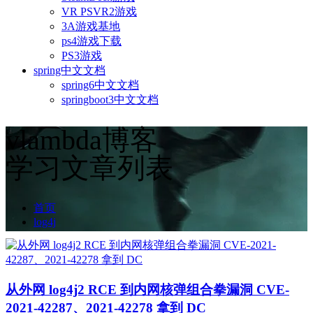
VR PSVR2游戏
3A游戏基地
ps4游戏下载
PS3游戏
spring中文文档
spring6中文文档
springboot3中文文档
vlambda博客
学习文章列表
首页
log4j
从外网 log4j2 RCE 到内网核弹组合拳漏洞 CVE-
2021-42287、2021-42278 拿到 DC