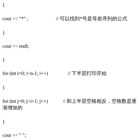
{
cout << "*" ; // 可以找到*号是等差序列的公式
}
cout << endl;
}
for (int i=0; i<n-1; i++) // 下半层打印开始
{
for (int j=0; j<i+1; j++) // 和上半层空格相反，空格数是逐
渐增加的
{
cout << " ";