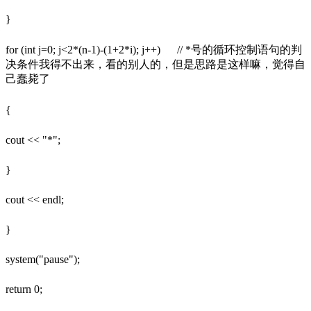
}
for (int j=0; j<2*(n-1)-(1+2*i); j++) // *号的循环控制语句的判
决条件我得不出来，看的别人的，但是思路是这样嘛，觉得自
己蠢毙了
{
cout << "*";
}
cout << endl;
}
system("pause");
return 0;