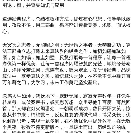
图论，树，并查集知识与应用
遴选经典程序，总结模板和方法，提炼核心思想，倡导学以致
用，孜孜不倦，用三部曲，循序渐进透析竞赛，求职，面试核
心。
无冥冥之志者，无昭昭之明；无惛惛之事者，无赫赫之功，算
法三部曲立志打造未来算法界的经典之作，如切如磋如琢如
磨，如金如锡，如圭如璧，反复打磨每一首程序，让每一首程
序像诗一样优美，让每一首程序闪耀智慧的光芒，峨峨兮若泰
山，洋洋兮若江河，流连忘返，叹为观止，在研读经典，品味
算法中，享受算法之美，顿悟算法之妙，在不觉不觉中敲开百
万年薪之门，为学习，未来工作奠定坚实基础。
忽感人生如蝉，蛰伏地下，默默无闻，寂寂无声数年，任凭斗
转星移，或伏案疾书，或冥思苦想，众里寻他千百度，蓦然回
首，那人却在灯火阑珊处，一朝调试成功，数日开怀大笑，惊
喜从梦中来，绵绵数日，反反复复的调试代码，博采众长，优
化解题思考，实现一题多解，在不断优化中提升效率，在无数
个黑夜，孜孜不倦更新版本，一旦破土而出，历经艰难的蜕