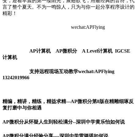
变，迎着早晨的第一缕阳光，展翅欲飞，用最经典的音符，代
言了整个夏天。不为一鸣惊人，只为与你一起分享程序设计的
精彩！
wechat:APFlying
AP计算机 AP微积分 A Level计算机 IGCSE
计算机
支持远程现场互动教学wechat:APFlying
13242019966
精编，精讲，精练，精益求精---AP微积分第8版在精雕细琢反
复打磨中与你相遇
AP微积分从怀疑人生到轻松满分--深圳中学黄乐怡如何说
AP微积分满分经验分享----深圳中学雷璐瑶如何说