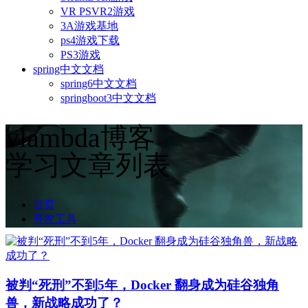
VR PSVR2游戏
3A游戏基地
ps4游戏下载
PS3游戏
spring中文文档
spring6中文文档
springboot3中文文档
vlambda博客
学习文章列表
首页
开发工具
被判“死刑”不到5年，Docker 翻身成为硅谷独角
兽，新战略成功了？