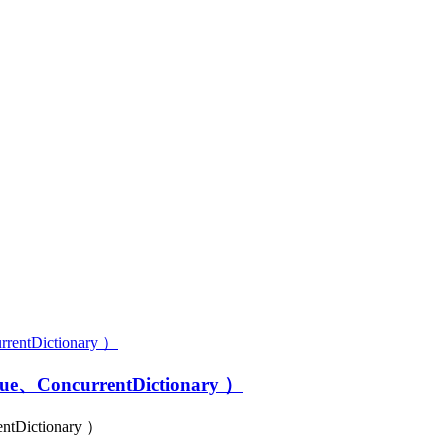
、ConcurrentDictionary ）
Dictionary ）