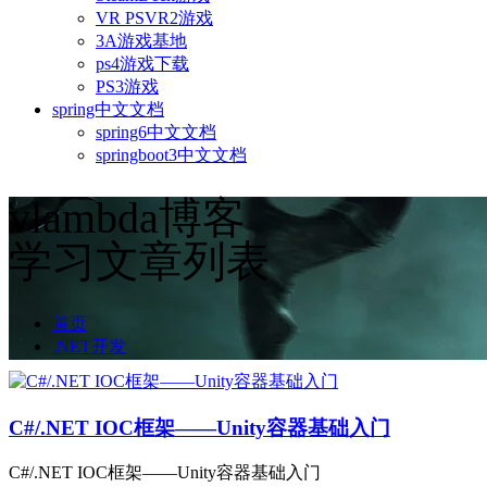
VR PSVR2游戏
3A游戏基地
ps4游戏下载
PS3游戏
spring中文文档
spring6中文文档
springboot3中文文档
vlambda博客
学习文章列表
首页
.NET开发
C#/.NET IOC框架——Unity容器基础入门
C#/.NET IOC框架——Unity容器基础入门