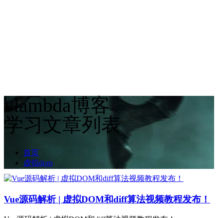
vlambda博客
学习文章列表
首页
虚拟dom
Vue源码解析 | 虚拟DOM和diff算法视频教程发布！