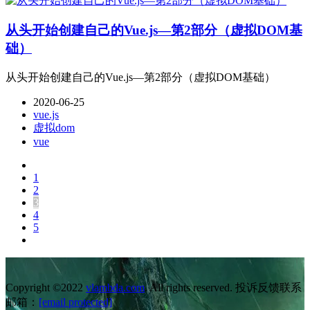
从头开始创建自己的Vue.js—第2部分（虚拟DOM基
础）
从头开始创建自己的Vue.js—第2部分（虚拟DOM基础）
2020-06-25
vue.js
虚拟dom
vue
1
2
3
4
5
Copyright ©2022
vlambda.com
. All rights reserved. 投诉反馈联系
邮箱：
[email protected]