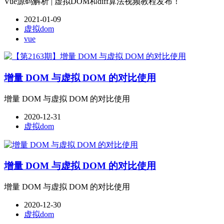
Vue源码解析 | 虚拟DOM和diff算法视频教程发布！
2021-01-09
虚拟dom
vue
增量 DOM 与虚拟 DOM 的对比使用
增量 DOM 与虚拟 DOM 的对比使用
2020-12-31
虚拟dom
增量 DOM 与虚拟 DOM 的对比使用
增量 DOM 与虚拟 DOM 的对比使用
2020-12-30
虚拟dom