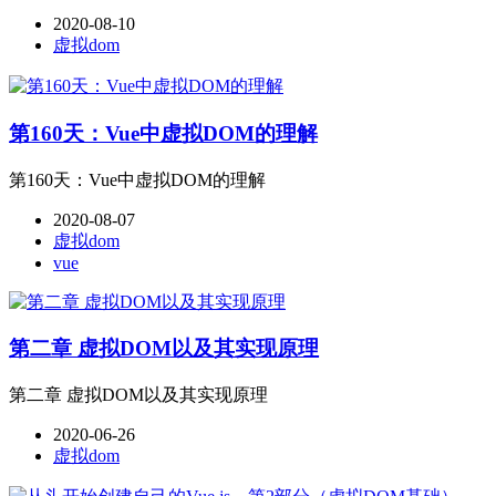
2020-08-10
虚拟dom
第160天：Vue中虚拟DOM的理解
第160天：Vue中虚拟DOM的理解
2020-08-07
虚拟dom
vue
第二章 虚拟DOM以及其实现原理
第二章 虚拟DOM以及其实现原理
2020-06-26
虚拟dom