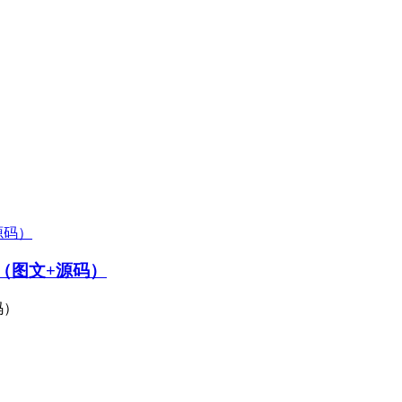
务（图文+源码）
码）