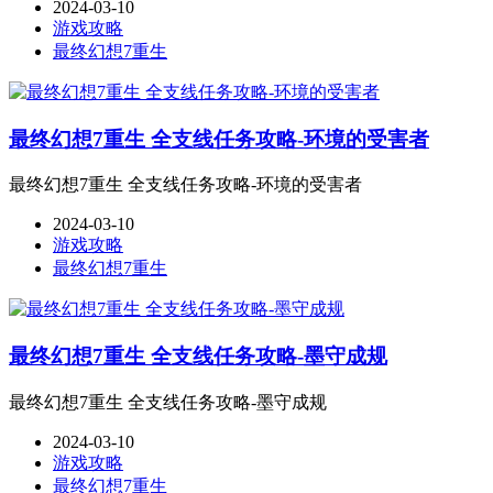
2024-03-10
游戏攻略
最终幻想7重生
最终幻想7重生 全支线任务攻略-环境的受害者
最终幻想7重生 全支线任务攻略-环境的受害者
2024-03-10
游戏攻略
最终幻想7重生
最终幻想7重生 全支线任务攻略-墨守成规
最终幻想7重生 全支线任务攻略-墨守成规
2024-03-10
游戏攻略
最终幻想7重生