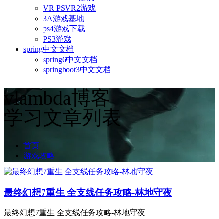
VR PSVR2游戏
3A游戏基地
ps4游戏下载
PS3游戏
spring中文文档
spring6中文文档
springboot3中文文档
vlambda博客
学习文章列表
首页
游戏攻略
最终幻想7重生 全支线任务攻略-林地守夜
最终幻想7重生 全支线任务攻略-林地守夜