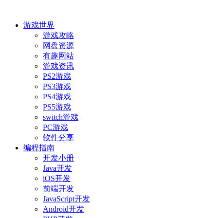
游戏世界
游戏攻略
网盘资源
有趣网站
游戏资讯
PS2游戏
PS3游戏
PS4游戏
PS5游戏
switch游戏
PC游戏
软件分享
编程指南
开发小册
Java开发
iOS开发
前端开发
JavaScript开发
Android开发