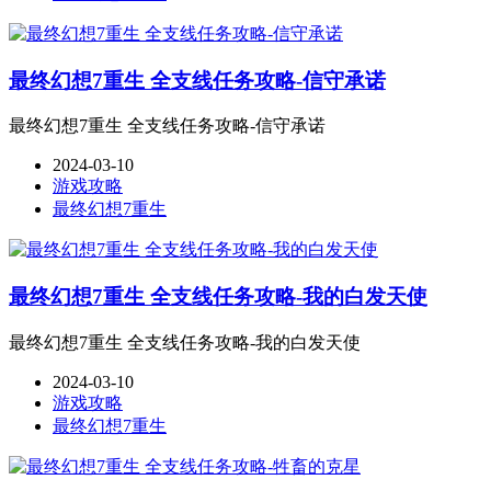
最终幻想7重生 全支线任务攻略-信守承诺
最终幻想7重生 全支线任务攻略-信守承诺
2024-03-10
游戏攻略
最终幻想7重生
最终幻想7重生 全支线任务攻略-我的白发天使
最终幻想7重生 全支线任务攻略-我的白发天使
2024-03-10
游戏攻略
最终幻想7重生