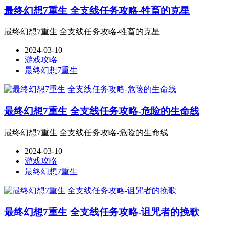
最终幻想7重生 全支线任务攻略-牲畜的克星
最终幻想7重生 全支线任务攻略-牲畜的克星
2024-03-10
游戏攻略
最终幻想7重生
最终幻想7重生 全支线任务攻略-危险的生命线
最终幻想7重生 全支线任务攻略-危险的生命线
2024-03-10
游戏攻略
最终幻想7重生
最终幻想7重生 全支线任务攻略-诅咒者的挽歌