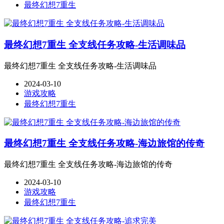
最终幻想7重生
最终幻想7重生 全支线任务攻略-生活调味品
最终幻想7重生 全支线任务攻略-生活调味品
2024-03-10
游戏攻略
最终幻想7重生
最终幻想7重生 全支线任务攻略-海边旅馆的传奇
最终幻想7重生 全支线任务攻略-海边旅馆的传奇
2024-03-10
游戏攻略
最终幻想7重生