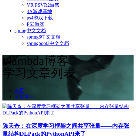
VR PSVR2游戏
3A游戏基地
ps4游戏下载
PS3游戏
spring中文文档
spring6中文文档
springboot3中文文档
vlambda博客
学习文章列表
首页
深度学习
陈天奇：在深度学习框架之间共享张量——内存张
量结构DLPack的PythonAPI来了