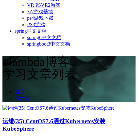
VR PSVR2游戏
3A游戏基地
ps4游戏下载
PS3游戏
spring中文文档
spring6中文文档
springboot3中文文档
vlambda博客
学习文章列表
首页
云计算
运维(35) CentOS7.6通过Kubernetes安装
KubeSphere