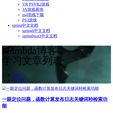
VR PSVR2游戏
3A游戏基地
ps4游戏下载
PS3游戏
spring中文文档
spring6中文文档
springboot3中文文档
vlambda博客
学习文章列表
首页
云计算
一眼定位问题，函数计算发布日志关键词秒检索功
能